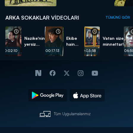
ARKA SOKAKLAR VIDEOLARI
TÜMÜNÜ GÖR
Nazike'nin
Ekibe
Vatan size
yersiz
hain
minnettar!
isteği...
pusu...
00:02:10
00:17:13
00:03:58
00:06:5
Tüm Uygulamalarımız