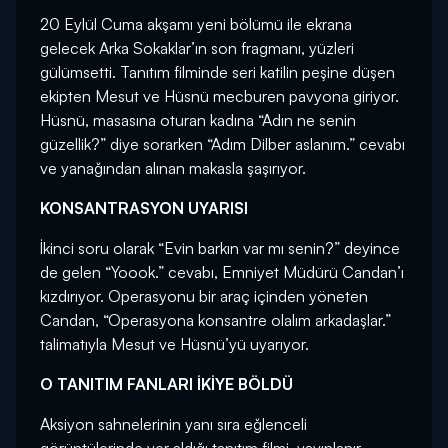
20 Eylül Cuma akşamı yeni bölümü ile ekrana
gelecek Arka Sokaklar’ın son fragmanı, yüzleri
gülümsetti. Tanıtım filminde seri katilin peşine düşen
ekipten Mesut ve Hüsnü mecburen pavyona giriyor.
Hüsnü, masasına oturan kadına “Adın ne senin
güzellik?” diye sorarken “Adım Dilber aslanım.” cevabı
ve yanağından alınan makasla şaşırıyor.
KONSANTRASYON UYARISI
İkinci soru olarak “Evin barkın var mı senin?” deyince
de gelen “Yoook.” cevabı, Emniyet Müdürü Candan’ı
kızdırıyor. Operasyonu bir araç içinden yöneten
Candan, “Operasyona konsantre olalım arkadaşlar.”
talimatıyla Mesut ve Hüsnü’yü uyarıyor.
O TANITIM FANLARI İKİYE BÖLDÜ
Aksiyon sahnelerinin yanı sıra eğlenceli