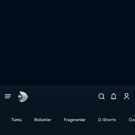
Arama
muhteşem ikili
ARAMA SONUÇLARI
Tümü
Bölümler
Fragmanlar
D-Shorts
Öze
DİĞER SONUÇLAR