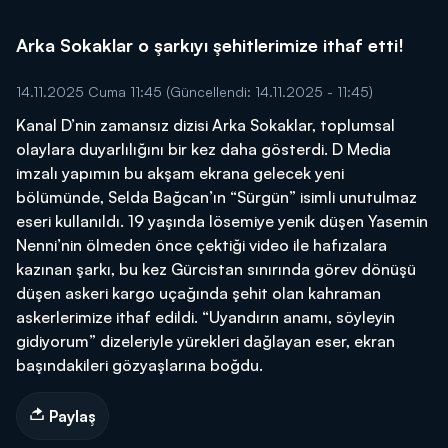
Arka Sokaklar o şarkıyı şehitlerimize ithaf etti!
14.11.2025 Cuma 11:45
(Güncellendi: 14.11.2025 - 11:45)
Kanal D’nin zamansız dizisi Arka Sokaklar, toplumsal
olaylara duyarlılığını bir kez daha gösterdi. D Media
imzalı yapımın bu akşam ekrana gelecek yeni
bölümünde, Selda Bağcan’ın “Sürgün” isimli unutulmaz
eseri kullanıldı. 19 yaşında lösemiye yenik düşen Yasemin
Nenni’nin ölmeden önce çektiği video ile hafızalara
kazınan şarkı, bu kez Gürcistan sınırında görev dönüşü
düşen askeri kargo uçağında şehit olan kahraman
askerlerimize ithaf edildi. “Uyandırın anamı, söyleyin
gidiyorum” dizeleriyle yürekleri dağlayan eser, ekran
başındakileri gözyaşlarına boğdu.
Paylaş