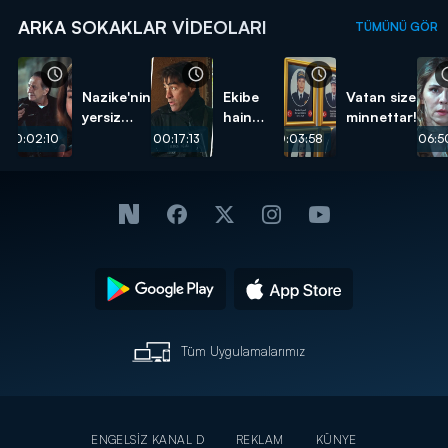
ARKA SOKAKLAR VIDEOLARI
TÜMÜNÜ GÖR
Nazike'nin
Ekibe
Vatan size
yersiz
hain
minnettar!
isteği...
pusu...
00:02:10
00:17:13
00:03:58
00:06:5
Tüm Uygulamalarımız
ENGELSİZ KANAL D
REKLAM
KÜNYE