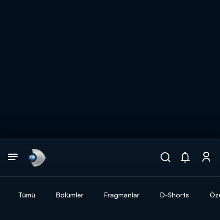
Arama
muhteşem ikili
ARAMA SONUÇLARI
Tümü
Bölümler
Fragmanlar
D-Shorts
Öze
DİĞER SONUÇLAR