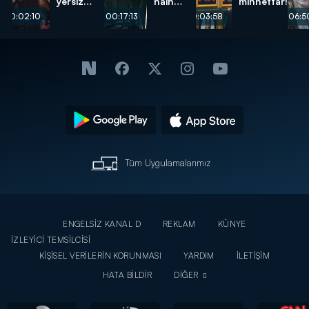
yersiz
hain
minnettar!
isteği...
pusu...
00:02:10
00:17:13
00:03:58
00:06:5
Tüm Uygulamalarımız
ENGELSİZ KANAL D
REKLAM
KÜNYE
İZLEYİCİ TEMSİLCİSİ
KİŞİSEL VERİLERİN KORUNMASI
YARDIM
İLETİŞİM
HATA BİLDİR
DİĞER