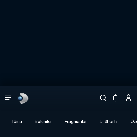
Arama
muhteşem ikili
ARAMA SONUÇLARI
Tümü
Bölümler
Fragmanlar
D-Shorts
Öze
DİĞER SONUÇLAR