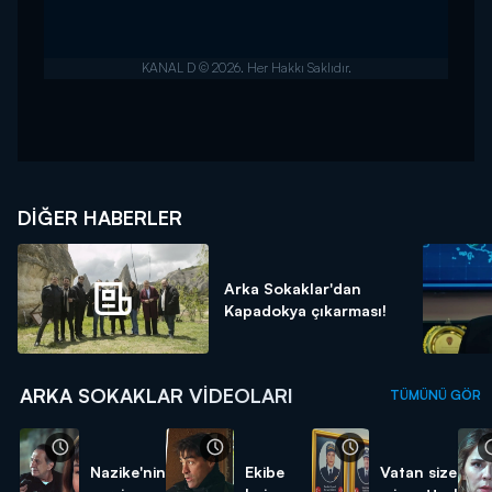
DIĞER HABERLER
Arka Sokaklar'dan
Kapadokya çıkarması!
ARKA SOKAKLAR VIDEOLARI
TÜMÜNÜ GÖR
Nazike'nin
Ekibe
Vatan size