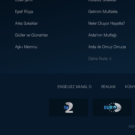
Eşref Rüya
Gelinim Mutfakta
Arka Sokaklar
Neler Oluyor Hayatta?
Güller ve Günahlar
Arda'nın Mutfağı
Aşk-ı Memnu
Arda ile Omuz Omuza
Daha Fazla
ENGELSİZ KANAL D
REKLAM
KÜN
KAN