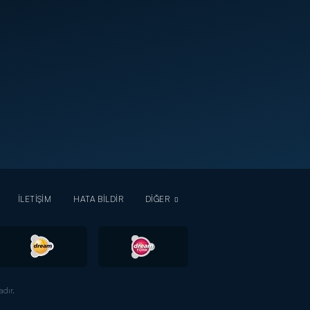
İLETİŞİM
HATA BİLDİR
DİĞER
dır.