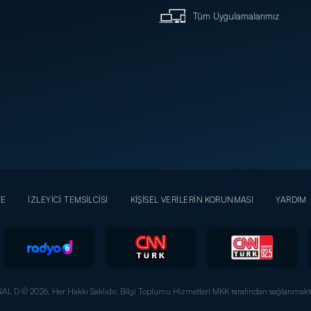
Tüm Uygulamalarımız
YE
İZLEYİCİ TEMSİLCİSİ
KİŞİSEL VERİLERİN KORUNMASI
YARDIM
AL D © 2026. Her Hakkı Saklıdır.
Bilgi Toplumu Hizmetleri MKK tarafından sağlanmakta