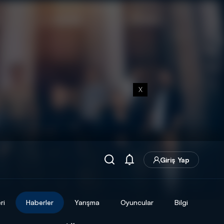
X
Giriş Yap
ri
Haberler
Yarışma
Oyuncular
Bilgi