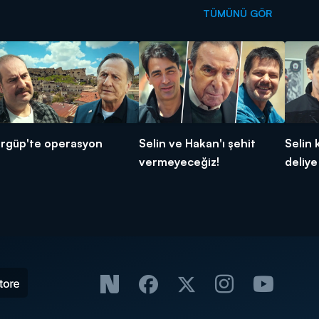
TÜMÜNÜ GÖR
rgüp'te operasyon
Selin ve Hakan'ı şehit
Selin 
vermeyeceğiz!
deliye