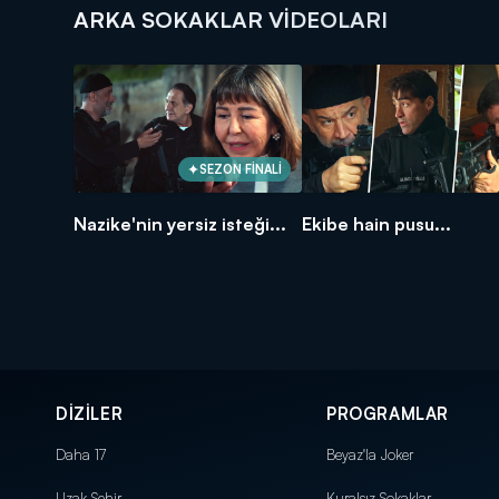
ARKA SOKAKLAR VIDEOLARI
SEZON FİNALİ
Nazike'nin yersiz isteği...
Ekibe hain pusu...
DİZİLER
PROGRAMLAR
Daha 17
Beyaz'la Joker
Uzak Şehir
Kuralsız Sokaklar