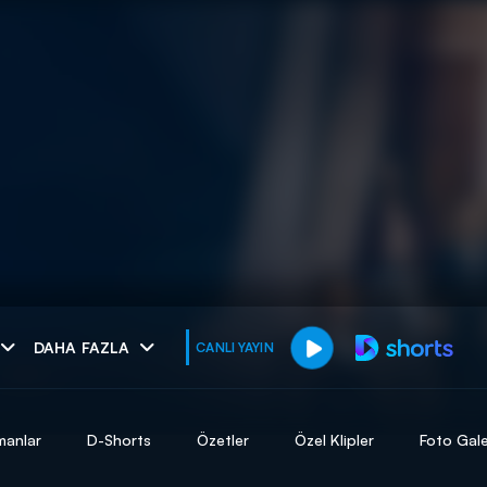
muhteşem ikili
DAHA FAZLA
CANLI YAYIN
I
manlar
D-Shorts
Özetler
Özel Klipler
Foto Gale