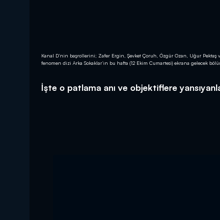
Kanal D’nin başrollerini; Zafer Ergin, Şevket Çoruh, Özgür Ozan, Uğur Pektaş v
fenomen dizi Arka Sokaklar’ın bu hafta (12 Ekim Cumartesi) ekrana gelecek bö
İşte o patlama anı ve objektiflere yansıyanl