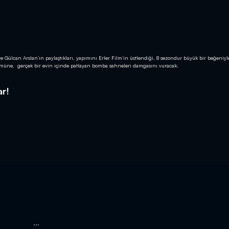
e Gülcan Arslan’ın paylaştıkları, yapımını Erler Film’in üstlendiği, 8 sezondur büyük bir beğeniyl
lümüne, gerçek bir evin içinde patlayan bomba sahneleri damgasını vuracak.
ar!
...