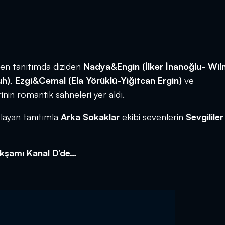
en tanıtımda diziden
Nadya&Engin (İlker İnanoğlu- Wi
uh)
,
Ezgi&Cemal (Ela Yörüklü-Yiğitcan Ergin)
ve
rinin romantik sahneleri yer aldı.
layan tanıtımla
Arka Sokaklar
ekibi sevenlerin
Sevgililer
akşamı Kanal D’de…