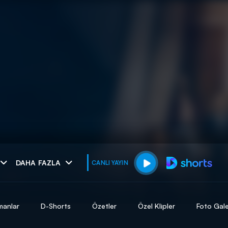
muhteşem ikili
DAHA FAZLA
CANLI YAYIN
I
manlar
D-Shorts
Özetler
Özel Klipler
Foto Gale