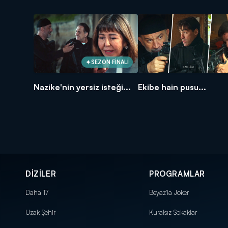
SEZON FİNALİ
Nazike'nin yersiz isteği...
Ekibe hain pusu...
DİZİLER
PROGRAMLAR
Daha 17
Beyaz'la Joker
Uzak Şehir
Kuralsız Sokaklar