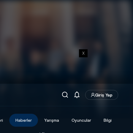
X
Giriş Yap
ri
Haberler
Yarışma
Oyuncular
Bilgi