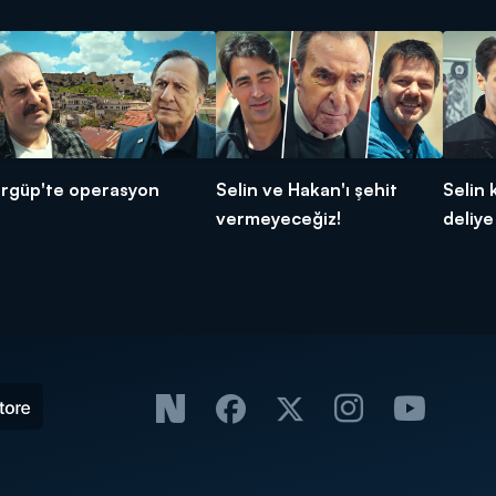
rgüp'te operasyon
Selin ve Hakan'ı şehit
Selin 
vermeyeceğiz!
deliye