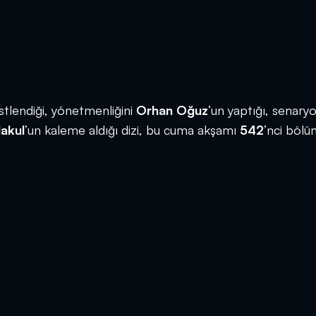
üstlendiği, yönetmenliğini
Orhan Oğuz
’un yaptığı, senary
akul
’un kaleme aldığı dizi, bu cuma akşamı
542
’nci bölü