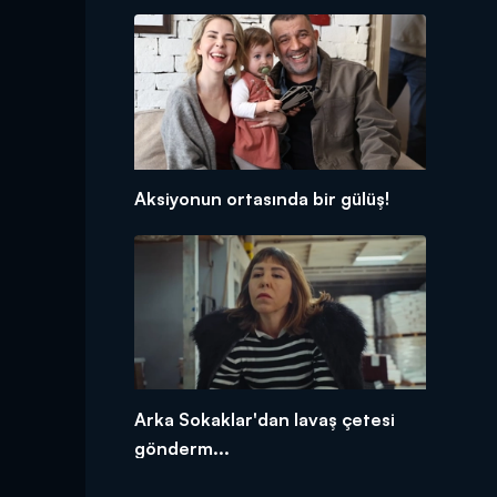
Aksiyonun ortasında bir gülüş!
Arka Sokaklar'dan lavaş çetesi
gönderm...