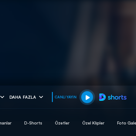
muhteşem ikili
DAHA FAZLA
CANLI YAYIN
I
manlar
D-Shorts
Özetler
Özel Klipler
Foto Gale