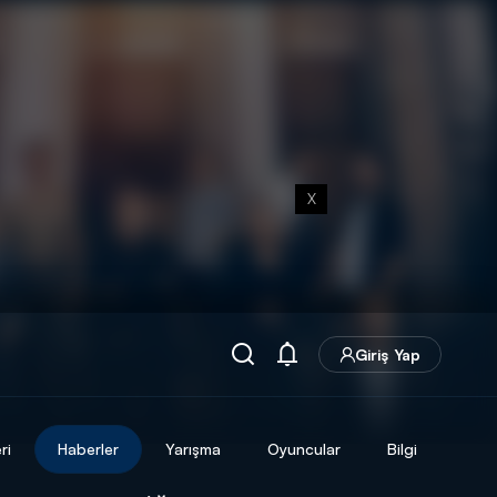
X
Giriş Yap
ri
Haberler
Yarışma
Oyuncular
Bilgi