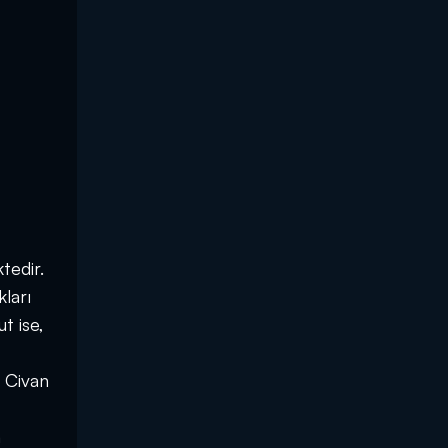
tedir.
kları
t ise,
, Civan
h