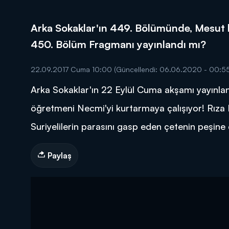
Arka Sokaklar'ın 449. Bölümünde, Mesut k
450. Bölüm Fragmanı yayınlandı mı?
22.09.2017 Cuma 10:00
(Güncellendi: 06.06.2020 - 00:55
DİĞER SONUÇLAR
Arka Sokaklar'ın 22 Eylül Cuma akşamı yayınlan
öğretmeni Necmi'yi kurtarmaya çalışıyor! Rıza B
Suriyelilerin parasını gasp eden çetenin peşine
Paylaş