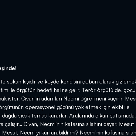
eşinde!
te sokan kişidir ve köyde kendisini çoban olarak gizlemek
im ile örgütün hedefi haline gelir. Terör örgütü de, çocu
ak ister. Civan'ın adamları Necmi öğretmeni kaçırır. Mesu
örgütünün operasyonel gücünü yok etmek için ekibi ile
e dağda sıcak temas kurarlar. Aralarında çıkan çatışmada
 çalışır... Civan, Necmi'nin kafasına silahını dayar. Mesut
 Mesut, Necmi'yi kurtarabildi mi? Necmi'nin kafasına sila