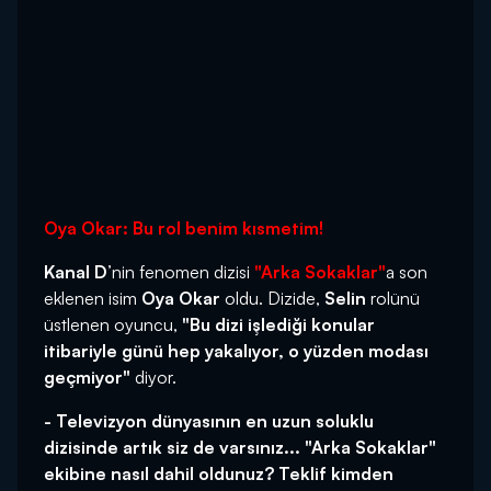
Oya Okar: Bu rol benim kısmetim!
Kanal D
’nin fenomen dizisi
"Arka Sokaklar"
a son
eklenen isim
Oya Okar
oldu. Dizide,
Selin
rolünü
üstlenen oyuncu,
"Bu dizi işlediği konular
itibariyle günü hep yakalıyor, o yüzden modası
geçmiyor"
diyor.
- Televizyon dünyasının en uzun soluklu
dizisinde artık siz de varsınız... "Arka Sokaklar"
ekibine nasıl dahil oldunuz? Teklif kimden