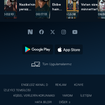
Nazike'nin
Ekibe
Vatan size
yersiz
hain
minnettar!
isteği...
pusu...
00:02:10
00:17:13
00:03:58
00:06:5
Tüm Uygulamalarımız
ENGELSİZ KANAL D
REKLAM
KÜNYE
İZLEYİCİ TEMSİLCİSİ
KİŞİSEL VERİLERİN KORUNMASI
YARDIM
İLETİŞİM
HATA BİLDİR
DİĞER