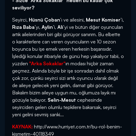
- Sizce “Arka Sokaklar” neden bu kadar çok
seviliyor?
Seyirci,
Hüsnü Çoban
’ı ve ailesini,
Mesut Komiser
’i,
Rıza Baba
’yı,
Aylin
’i,
Ali
’yi ve bütün diğer oyuncuları
artık ailelerinden biri gibi görüyor sanırım. Bu elbette
o karakterlere can veren oyuncuların ve 10 sezon
boyunca bu işe emek veren herkesin başarısıdır.
İşlediği konular itibariyle de günü hep yakalıyor tabii, o
yüzden
"Arka Sokaklar"
ın modası hiçbir zaman
geçmez. Aslında böyle bir işe sonradan dahil olmak
çok zor, çünkü seyirci sizi artık oyuncu olarak değil
de aileye gelecek yeni gelin, damat gibi görüyor.
Bakalım bizim aileye uygun mu, oğlumuza layık mı
gözüyle bakıyor.
Selin-Mesut
cephesinde
seyirciden gelen olumlu tepkilere bakarsak, seyirci
yeni gelini sevmiş sanki...
KAYNAK:
http://www.hurriyet.com.tr/bu-rol-benim-
kismetim-40118349