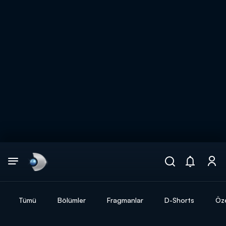
Arama
muhteşem ikili
ARAMA SONUÇLARI
Tümü
Bölümler
Fragmanlar
D-Shorts
Öze
DİĞER SONUÇLAR