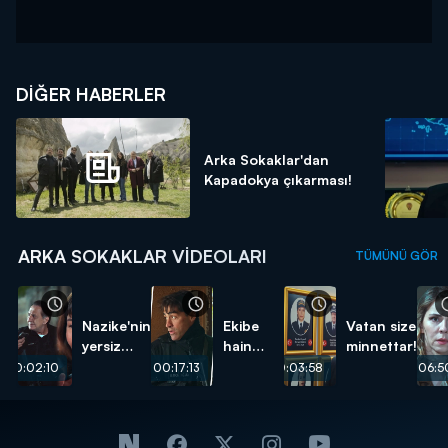
DIĞER HABERLER
Arka Sokaklar'dan
Kapadokya çıkarması!
ARKA SOKAKLAR VIDEOLARI
TÜMÜNÜ GÖR
Nazike'nin
Ekibe
Vatan size
yersiz
hain
minnettar!
isteği...
pusu...
00:02:10
00:17:13
00:03:58
00:06:5