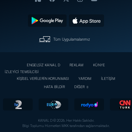
Tüm Uygulamalarımız
ENGELSİZ KANAL D
REKLAM
KÜNYE
İZLEYİCİ TEMSİLCİSİ
KİŞİSEL VERİLERİN KORUNMASI
YARDIM
İLETİŞİM
HATA BİLDİR
DİĞER
KANAL D © 2026. Her Hakkı Saklıdır.
Bilgi Toplumu Hizmetleri MKK tarafından sağlanmaktadır.