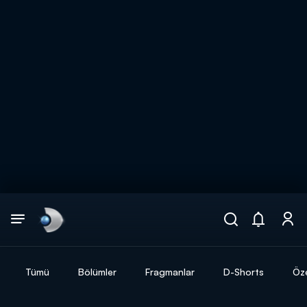
Arama
muhteşem ikili
ARAMA SONUÇLARI
Tümü
Bölümler
Fragmanlar
D-Shorts
Öze
DİĞER SONUÇLAR