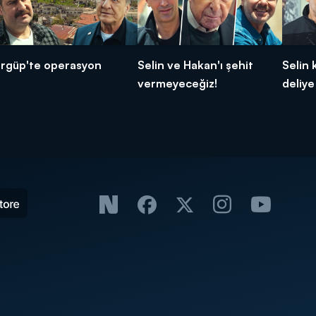
rgüp'te operasyon
Selin ve Hakan'ı şehit
Selin 
vermeyeceğiz!
deliye