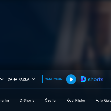
muhteşem ikili
DAHA FAZLA
CANLI YAYIN
I
manlar
D-Shorts
Özetler
Özel Klipler
Foto Gale