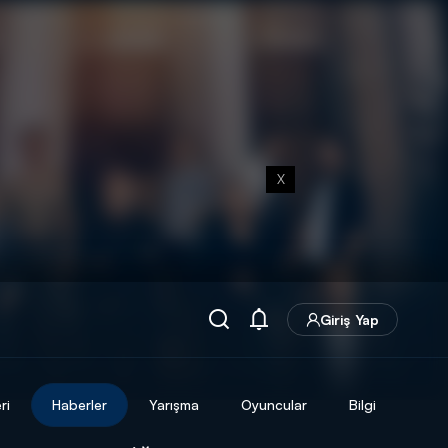
X
Giriş Yap
ri
Haberler
Yarışma
Oyuncular
Bilgi