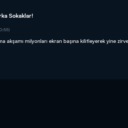
ka Sokaklar!
0:55)
a akşamı milyonları ekran başına kilitleyerek yine zirv