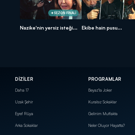
SEZON FİNALİ
Nazike'nin yersiz isteği...
Ekibe hain pusu...
DİZİLER
PROGRAMLAR
Daha 17
Beyaz'la Joker
Uzak Şehir
Kuralsız Sokaklar
Eşref Rüya
Gelinim Mutfakta
Arka Sokaklar
Neler Oluyor Hayatta?