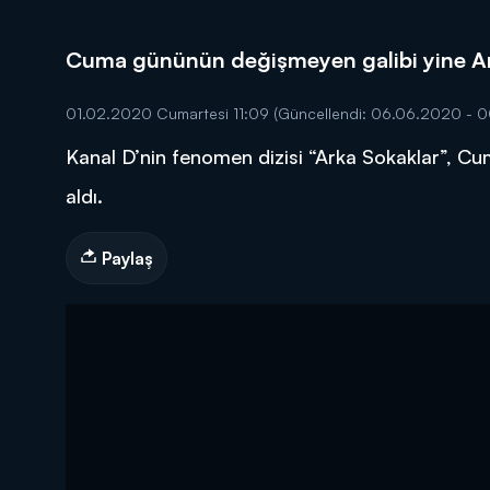
Cuma gününün değişmeyen galibi yine Ar
01.02.2020 Cumartesi 11:09
(Güncellendi: 06.06.2020 - 0
Kanal D’nin fenomen dizisi “Arka Sokaklar”, Cum
DİĞER SONUÇLAR
aldı.
Paylaş