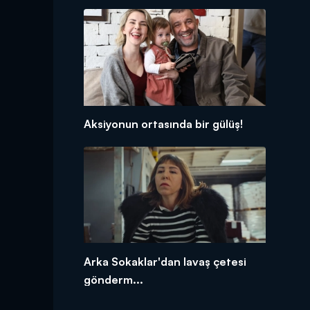
Aksiyonun ortasında bir gülüş!
Arka Sokaklar'dan lavaş çetesi
gönderm...