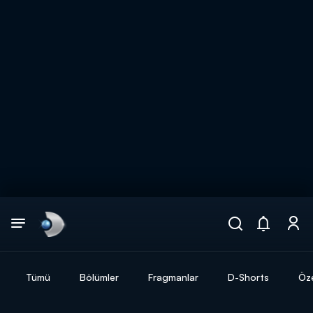
Arama
muhteşem ikili
ARAMA SONUÇLARI
Tümü
Bölümler
Fragmanlar
D-Shorts
Öze
DİĞER SONUÇLAR