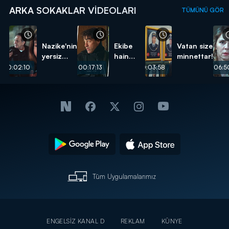
ARKA SOKAKLAR VIDEOLARI
TÜMÜNÜ GÖR
Nazike'nin
Ekibe
Vatan size
yersiz
hain
minnettar!
isteği...
pusu...
00:02:10
00:17:13
00:03:58
00:06:5
Tüm Uygulamalarımız
ENGELSİZ KANAL D
REKLAM
KÜNYE