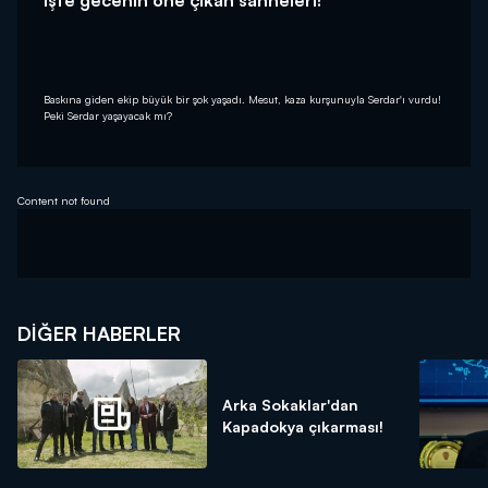
İşte gecenin öne çıkan sahneleri!
Baskına giden ekip büyük bir şok yaşadı. Mesut, kaza kurşunuyla Serdar'ı vurdu!
Peki Serdar yaşayacak mı?
Content not found
DIĞER HABERLER
Arka Sokaklar'dan
Kapadokya çıkarması!