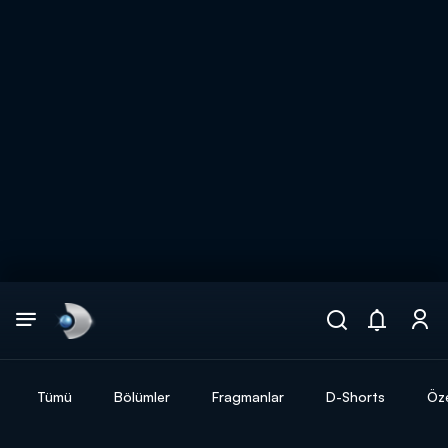
Arama
muhteşem ikili
ARAMA SONUÇLARI
Tümü
Bölümler
Fragmanlar
D-Shorts
Öze
DİĞER SONUÇLAR