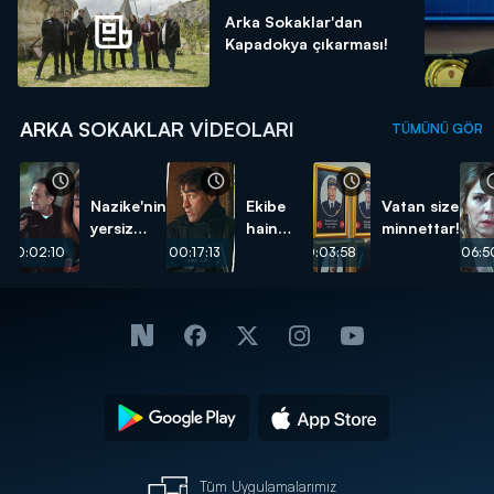
Arka Sokaklar'dan
Kapadokya çıkarması!
ARKA SOKAKLAR VIDEOLARI
TÜMÜNÜ GÖR
Nazike'nin
Ekibe
Vatan size
yersiz
hain
minnettar!
isteği...
pusu...
00:02:10
00:17:13
00:03:58
00:06:5
Tüm Uygulamalarımız