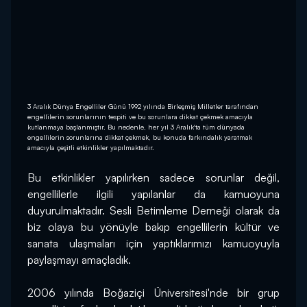
3 Aralık Dünya Engelliler Günü 1992 yılında Birleşmiş Milletler tarafından
engellilerin sorunlarının tespiti ve bu sorunlara dikkat çekmek amacıyla
kutlanmaya başlanmıştır. Bu nedenle, her yıl 3 Aralık'ta tüm dünyada
engellilerin sorunlarına dikkat çekmek, bu konuda farkındalık yaratmak
amacıyla çeşitli etkinlikler yapılmaktadır.
Bu etkinlikler yapılırken sadece sorunlar değil, 
engellilerle ilgili yapılanlar da kamuoyuna 
duyurulmaktadır. Sesli Betimleme Derneği olarak da 
biz olaya bu yönüyle bakıp engellilerin kültür ve 
sanata ulaşmaları için yaptıklarımızı kamuoyuyla 
paylaşmayı amaçladık.
2006 yılında Boğaziçi Üniversitesi'nde bir grup 