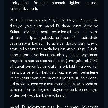
Türkiye'deki önemini artırarak ilgilileri arasında 
farkındalık yarattı.
2011 yılı nisan ayında ''Öyle Bir Geçer Zaman Ki'' 
dizisiyle yola çıkan Kanal D, daha sonra Veda ve 
Sultan dizilerini sesli betimlemeli ve alt yazılı 
olarak 
http://engelsiz.kanald.com.tr/
 adresinde 
yayınlamaya başladı. İlk aylarda düşük olan izleyici 
sayısı, yılın sonunda ayda beş bin kişiye ulaştı. Sürekli 
artan internet verilerini baz alan yetkililer, uygulanan 
projenin amacına ulaşmakta olduğunu görerek 2012 
yılı şubat ayında bütün dizilerini erişilebilir hale getirdi. 
Yalnız bu sefer bir fark vardı dizilere sesli betimleme 
ve alt yazının yanı sıra işaret dili görüntüsü de eklendi. 
Hal böyle olunca ve mayıs ayında da televizyonda bu 
çalışma etkin bir biçimde duyurulunca izlenme sayısı 
birden aylık yüz bin kişiye yükseldi.
Kanal D televizyonunun bu çalışması lokomotif 