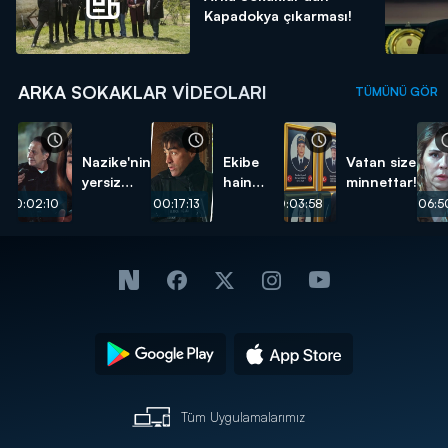
Kapadokya çıkarması!
ARKA SOKAKLAR VIDEOLARI
TÜMÜNÜ GÖR
Nazike'nin
Ekibe
Vatan size
yersiz
hain
minnettar!
isteği...
pusu...
00:02:10
00:17:13
00:03:58
00:06:5
Tüm Uygulamalarımız