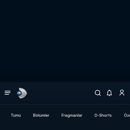
Arama
muhteşem ikili
ARAMA SONUÇLARI
Tümü
Bölümler
Fragmanlar
D-Shorts
Öze
DİĞER SONUÇLAR