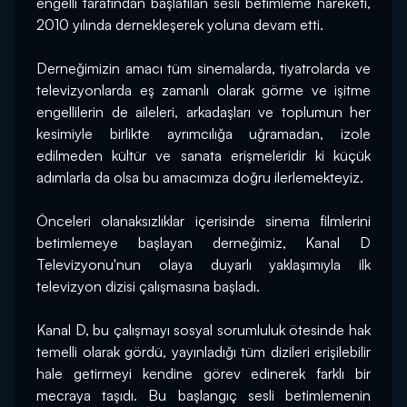
engelli tarafından başlatılan sesli betimleme hareketi, 
2010 yılında dernekleşerek yoluna devam etti.
Derneğimizin amacı tüm sinemalarda, tiyatrolarda ve 
televizyonlarda eş zamanlı olarak görme ve işitme 
engellilerin de aileleri, arkadaşları ve toplumun her 
kesimiyle birlikte ayrımcılığa uğramadan, izole 
edilmeden kültür ve sanata erişmeleridir ki küçük 
adımlarla da olsa bu amacımıza doğru ilerlemekteyiz.
Önceleri olanaksızlıklar içerisinde sinema filmlerini 
betimlemeye başlayan derneğimiz, Kanal D 
Televizyonu'nun olaya duyarlı yaklaşımıyla ilk 
televizyon dizisi çalışmasına başladı.
Kanal D, bu çalışmayı sosyal sorumluluk ötesinde hak 
temelli olarak gördü, yayınladığı tüm dizileri erişilebilir 
hale getirmeyi kendine görev edinerek farklı bir 
mecraya taşıdı. Bu başlangıç sesli betimlemenin 