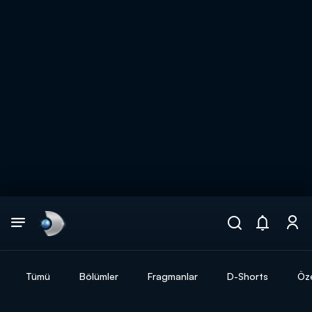
Arama
muhteşem ikili
ARAMA SONUÇLARI
Tümü
Bölümler
Fragmanlar
D-Shorts
Öze
DİĞER SONUÇLAR