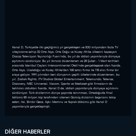
Kanal D, Türkiye’de ilki geçtiğimiz yıl gerçekleşen ve 500 milyondan fazla TV
izleyicisine sahip 32 Orta Asya, Orta Doğu ve Kuzey Afrika ülkesini kapsayan
Discop Televizyon Yayıncılığı Fuarı’nda, bu yıl da iddialı yapımlarıyla dünyaya
açılımını sürdürüyor. Bu yıl ikincisi düzenlenen ve 28 Şubat - 1 Mart tarihleri
arasında İstanbul Ceylan Intercontinental Oteli’nde gerçekleşecek olan fuarda,
Orta Asya, Uzakdoğu ve Kuzey Afrika'dan 168 satıcı firma ile 118 alıcı firma bir
araya geliyor. 1991 yılından beri dünyanın çeşitli ülkelerinde düzenlenen, bu
yıl; Zodiak Rights, ITV Studios Global Entertainment, Telemundo, Televisa,
Discovery, NBC Universal, Viacom, Sparks ve Mediaset gibi firmaların da
katılımcı oldukları fuarda, Kanal D de, iddialı yapımlarıyla dünyaya açılımını
sürdürüyor. Türk dizilerinin dünya çapında tanınması, Ortadoğu’da final
bölümü 85 milyon kişi tarafından izlenen Gümüş dizisinin başarısını takip
eden; Asi, Binbir Gece, Aşk-ı Memnu ve Yaprak dökümü gibi Kanal D
yapımlarıyla gerçekleşmişti.
DIĞER HABERLER