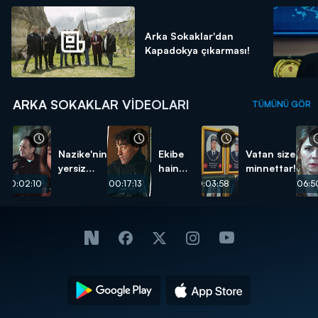
Arka Sokaklar'dan
Kapadokya çıkarması!
ARKA SOKAKLAR VIDEOLARI
TÜMÜNÜ GÖR
Nazike'nin
Ekibe
Vatan size
yersiz
hain
minnettar!
isteği...
pusu...
00:02:10
00:17:13
00:03:58
00:06:5