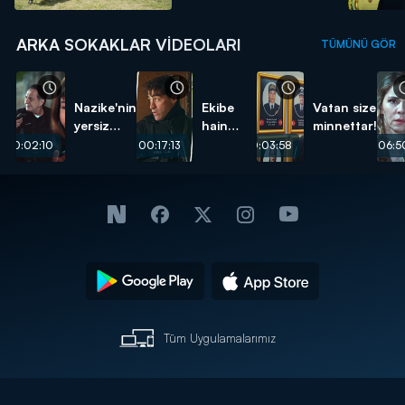
ARKA SOKAKLAR VIDEOLARI
TÜMÜNÜ GÖR
Nazike'nin
Ekibe
Vatan size
yersiz
hain
minnettar!
isteği...
pusu...
00:02:10
00:17:13
00:03:58
00:06:5
Tüm Uygulamalarımız