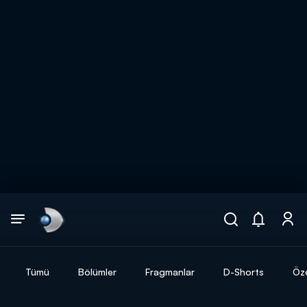
Arama
muhteşem ikili
ARAMA SONUÇLARI
Tümü
Bölümler
Fragmanlar
D-Shorts
Öze
DİĞER SONUÇLAR