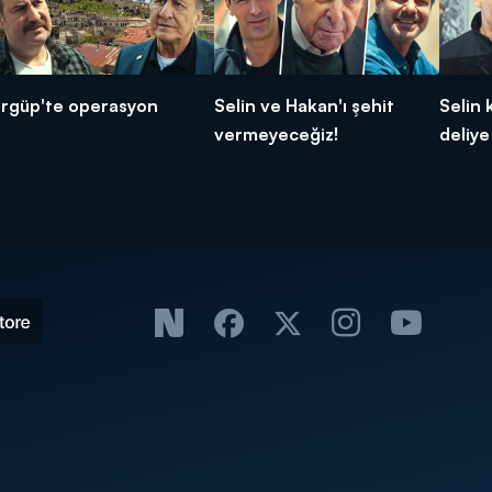
rgüp'te operasyon
Selin ve Hakan'ı şehit
Selin 
vermeyeceğiz!
deliye