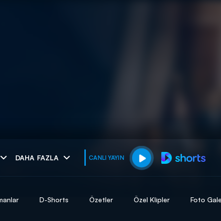
muhteşem ikili
DAHA FAZLA
CANLI YAYIN
I
manlar
D-Shorts
Özetler
Özel Klipler
Foto Gale