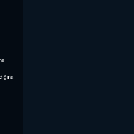
na
dığına