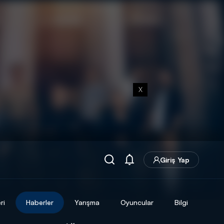
X
Giriş Yap
ri
Haberler
Yarışma
Oyuncular
Bilgi