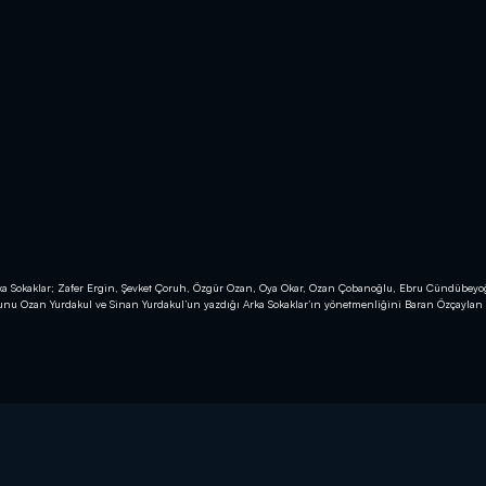
Arka Sokaklar; Zafer Ergin, Şevket Çoruh, Özgür Ozan, Oya Okar, Ozan Çobanoğlu, Ebru Cündübeyo
osunu Ozan Yurdakul ve Sinan Yurdakul’un yazdığı Arka Sokaklar’ın yönetmenliğini Baran Özçaylan 