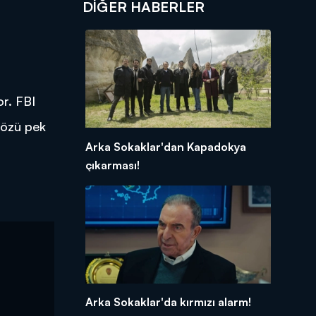
DIĞER HABERLER
or. FBI
 gözü pek
Arka Sokaklar'dan Kapadokya
çıkarması!
Arka Sokaklar'da kırmızı alarm!