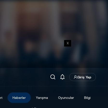
X
Giriş Yap
ri
Haberler
Yarışma
Oyuncular
Bilgi