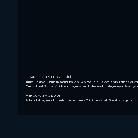
EFSANE DİZİNİN EFSANE EKİBİ
Türker İnanoğlu’nun imzasını taşıyan, yapımcılığını D Media’nın üstlendiği 
Çınar, Burak Satıbol gibi başarılı oyuncuları kadrosunda buluşturuyor. Senary
HER CUMA KANAL D’DE
Arka Sokaklar, yeni bölümleri ile her cuma 20.00’de Kanal D’de ekrana geliyor.