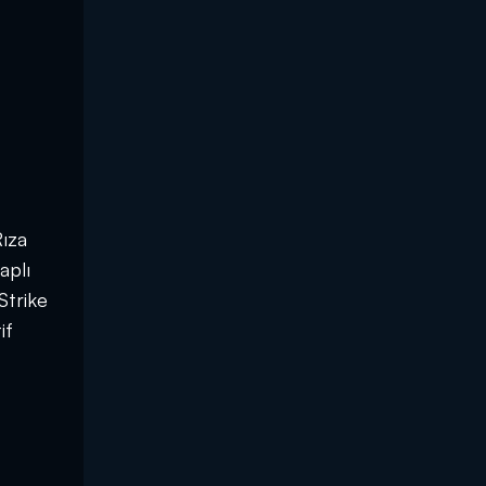
Rıza
aplı
Strike
if