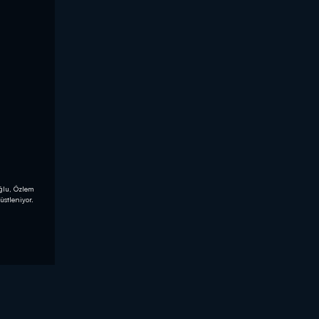
ğlu, Özlem
üstleniyor.