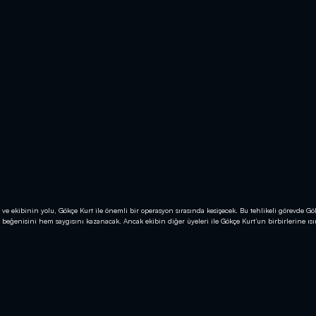
 ve ekibinin yolu, Gökçe Kurt ile önemli bir operasyon sırasında kesişecek. Bu tehlikeli görevde Gö
beğenisini hem saygısını kazanacak. Ancak ekibin diğer üyeleri ile Gökçe Kurt’un birbirlerine ıs