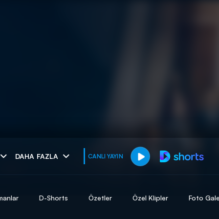
muhteşem ikili
DAHA FAZLA
CANLI YAYIN
I
manlar
D-Shorts
Özetler
Özel Klipler
Foto Gale