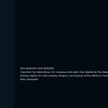
RIZA BABA’NIN YENİ GÖZDESİ
İzleyicileri her bölümde ayrı bir maceraya ortak eden Arka Sokaklar’da Rıza Baba
Komiser, sağlam bir silah arkadaşı olduğunu kanıtlayacak ve Rıza Baba’nın hem 
kolay olmayacak.