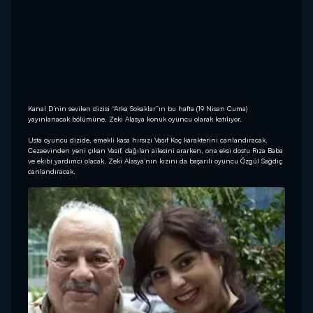
Kanal D’nin sevilen dizisi “Arka Sokaklar”ın bu hafta (19 Nisan Cuma)
yayınlanacak bölümüne, Zeki Alasya konuk oyuncu olarak katılıyor.
Usta oyuncu dizide, emekli kasa hırsızı Vasıf Koç karakterini canlandıracak.
Cezaevinden yeni çıkan Vasıf, dağılan ailesini ararken, ona eksi dostu Rıza Baba
ve ekibi yardımcı olacak. Zeki Alasya’nın kızını da başarılı oyuncu Özgül Sağdıç
canlandıracak.