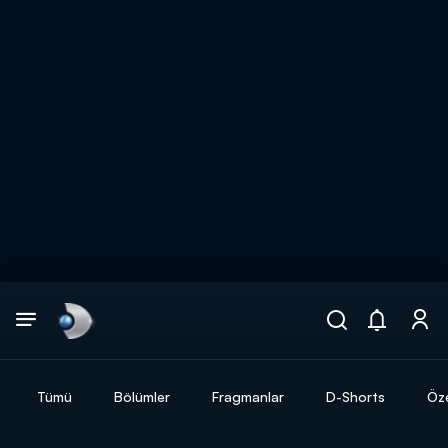
Arama
muhteşem ikili
ARAMA SONUÇLARI
Tümü
Bölümler
Fragmanlar
D-Shorts
Öze
DİĞER SONUÇLAR