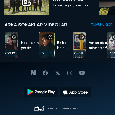
Kapadokya çıkarması!
ARKA SOKAKLAR VIDEOLARI
TÜMÜNÜ GÖR
Nazike'nin
Ekibe
Vatan size
yersiz
hain
minnettar!
isteği...
pusu...
00:02:10
00:17:13
00:03:58
00:06:5
Tüm Uygulamalarımız