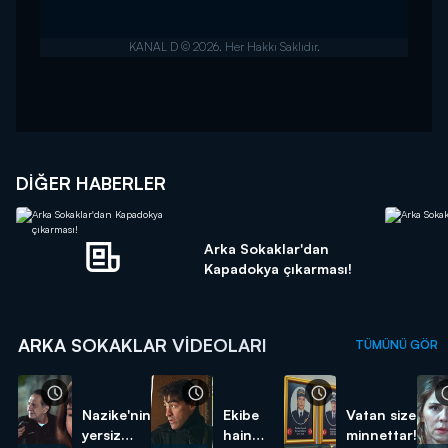
DIĞER HABERLER
Arka Sokaklar'dan
Kapadokya çıkarması!
ARKA SOKAKLAR VIDEOLARI
TÜMÜNÜ GÖR
Nazike'nin
Ekibe
Vatan size
yersiz
hain
minnettar!