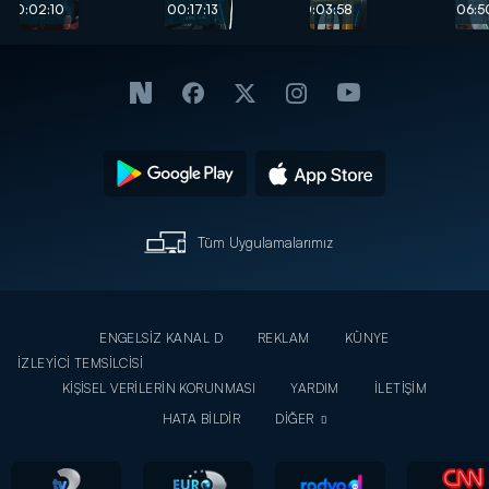
isteği...
pusu...
00:02:10
00:17:13
00:03:58
00:06:5
Tüm Uygulamalarımız
ENGELSİZ KANAL D
REKLAM
KÜNYE
İZLEYİCİ TEMSİLCİSİ
KİŞİSEL VERİLERİN KORUNMASI
YARDIM
İLETİŞİM
HATA BİLDİR
DİĞER