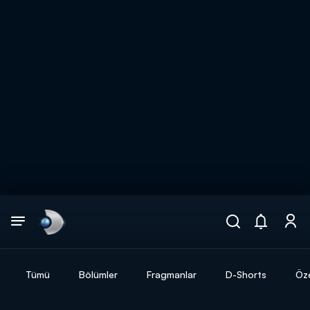
Arama
muhteşem ikili
ARAMA SONUÇLARI
Tümü
Bölümler
Fragmanlar
D-Shorts
Öze
DİĞER SONUÇLAR