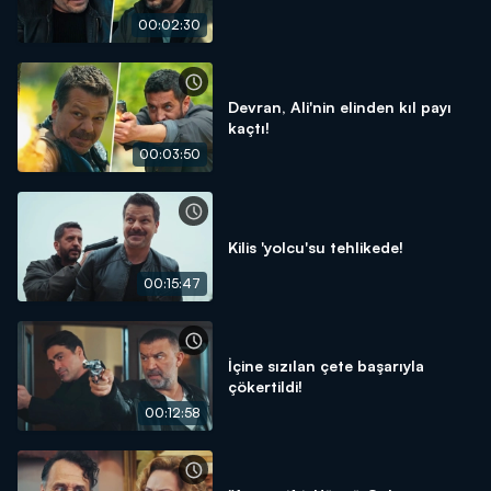
00:02:30
Devran, Ali'nin elinden kıl payı
kaçtı!
00:03:50
Kilis 'yolcu'su tehlikede!
00:15:47
İçine sızılan çete başarıyla
çökertildi!
00:12:58