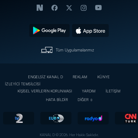
Tüm Uygulamalarımız
ENGELSİZ KANAL D
REKLAM
KÜNYE
İZLEYİCİ TEMSİLCİSİ
KİŞİSEL VERİLERİN KORUNMASI
YARDIM
İLETİŞİM
HATA BİLDİR
DİĞER
KANAL D © 2026. Her Hakkı Saklıdır.