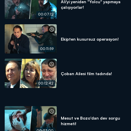
Ali'yi yeniden "Yolcu" yapmaya
çalışıyorlar!
00:07:12
Ekipten kusursuz operasyon!
00:11:59
Çoban Ailesi film tadında!
00:12:42
Mesut ve Bozo'dan dev sorgu
hizmeti!
00:03:00