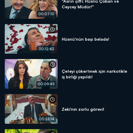
"Asrın çifti: Hüsnü Çoban ve
Ceycey Müdür!"
00:07:10
Hüsnü'nün başı belada!
00:12:42
Çeteyi çökertmek için narkotikle
iş birliği yapıldı!
00:09:45
Zeki'nin zorlu görevi!
00:23:14