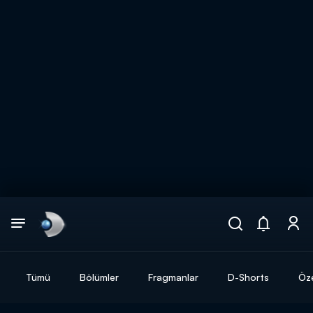
Arama
muhteşem ikili
ARAMA SONUÇLARI
Tümü
Bölümler
Fragmanlar
D-Shorts
Öze
DİĞER SONUÇLAR