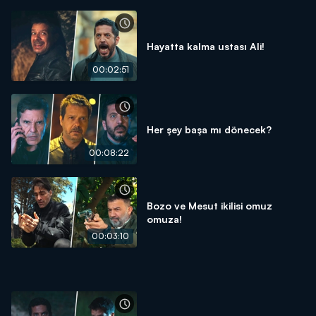
Hayatta kalma ustası Ali!
00:02:51
Her şey başa mı dönecek?
00:08:22
Bozo ve Mesut ikilisi omuz
omuza!
00:03:10