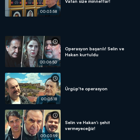
Vatan size minnettar!
00:03:58
Operasyon başarılı! Selin ve
Hakan kurtuldu
00:06:50
Ürgüp'te operasyon
00:05:18
Selin ve Hakan'ı şehit
vermeyeceğiz!
00:03:59