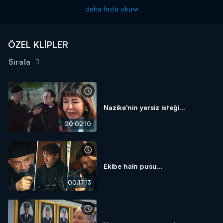
daha fazla oku
Arka Sokaklar yeni bölümüyle cuma akşamı 20.00'da Kanal
D'de!
ÖZEL KLİPLER
Sırala
Nazike'nin yersiz isteği...
00:02:10
Ekibe hain pusu...
00:17:13