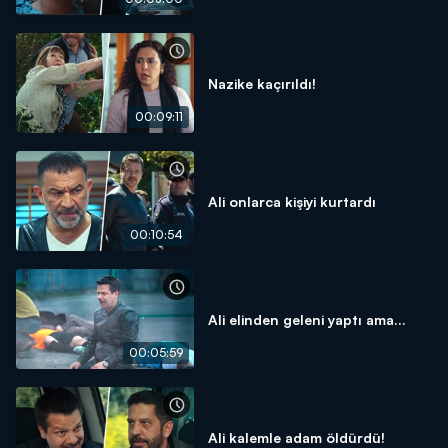
Nazike kaçırıldı!
00:09:11
Ali onlarca kişiyi kurtardı
00:10:54
Ali elinden geleni yaptı ama...
00:05:59
Ali kalemle adam öldürdü!