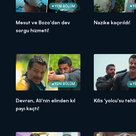
YENİ BÖLÜM
Y
Mesut ve Bozo'dan dev
Nazike kaçırıldı!
sorgu hizmeti!
YENİ BÖLÜM
Y
Devran, Ali'nin elinden kıl
Kilis 'yolcu'su teh
payı kaçtı!