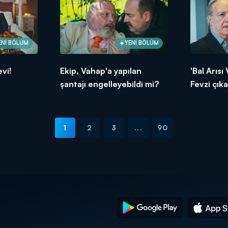
ENİ BÖLÜM
YENİ BÖLÜM
vi!
Ekip, Vahap'a yapılan
'Bal Arısı
şantajı engelleyebildi mi?
Fevzi çıka
1
2
3
...
90