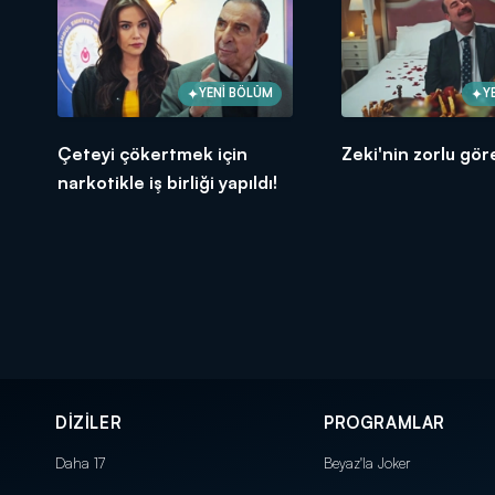
YENİ BÖLÜM
Y
Çeteyi çökertmek için
Zeki'nin zorlu göre
narkotikle iş birliği yapıldı!
DİZİLER
PROGRAMLAR
Daha 17
Beyaz'la Joker