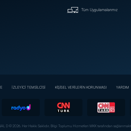
Tüm Uygulamalarımız
YE
İZLEYİCİ TEMSİLCİSİ
KİŞİSEL VERİLERİN KORUNMASI
YARDIM
AL D © 2026. Her Hakkı Saklıdır.
Bilgi Toplumu Hizmetleri MKK tarafından sağlanmakta