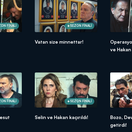
ZON FİNALİ
SEZON FİNALİ
Vatan size minnettar!
Operasyon
ve Hakan 
ZON FİNALİ
SEZON FİNALİ
Mesut
Selin ve Hakan kaçırıldı!
Bozo, De
getirdi!