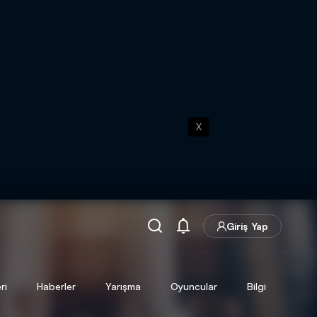
X
Giriş Yap
ri
Haberler
Yarışma
Oyuncular
Bilgi