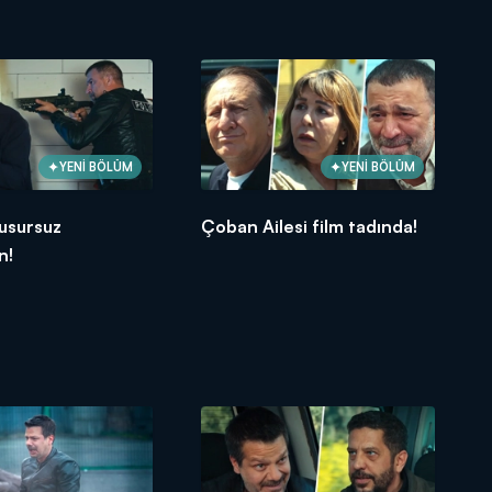
YENİ BÖLÜM
YENİ BÖLÜM
usursuz
Çoban Ailesi film tadında!
n!