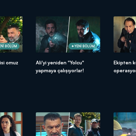
ENİ BÖLÜM
YENİ BÖLÜM
isi omuz
Ali'yi yeniden "Yolcu"
Ekipten k
yapmaya çalışıyorlar!
operasyo