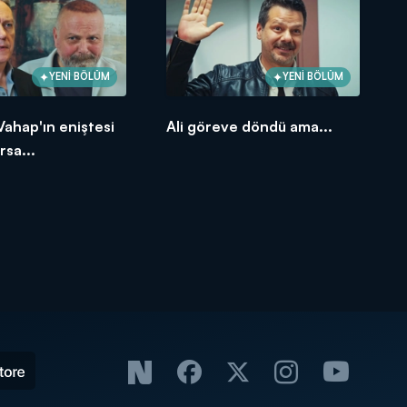
YENİ BÖLÜM
YENİ BÖLÜM
 Vahap'ın eniştesi
Ali göreve döndü ama...
rsa...