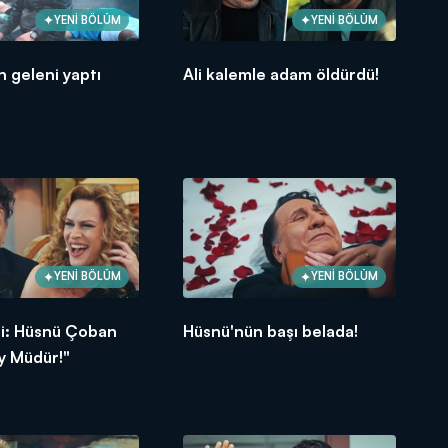
YENİ BÖLÜM
YENİ BÖLÜM
n geleni yaptı
Ali kalemle adam öldürdü!
YENİ BÖLÜM
YENİ BÖLÜM
fti: Hüsnü Çoban
Hüsnü'nün başı belada!
y Müdür!"