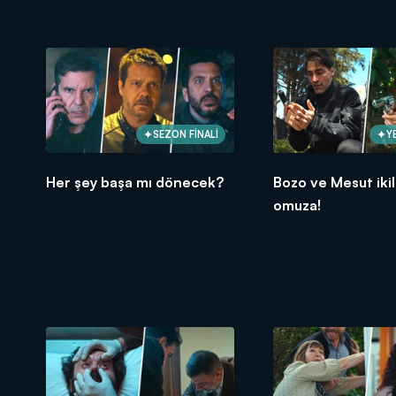
SEZON FİNALİ
Y
Her şey başa mı dönecek?
Bozo ve Mesut ikil
omuza!