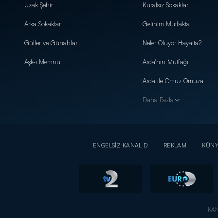
Uzak Şehir
Kuralsız Sokaklar
Arka Sokaklar
Gelinim Mutfakta
Güller ve Günahlar
Neler Oluyor Hayatta?
Aşk-ı Memnu
Arda'nın Mutfağı
Arda ile Omuz Omuza
Daha Fazla
ENGELSİZ KANAL D
REKLAM
KÜN
KAN