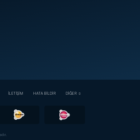
İLETİŞİM
HATA BİLDİR
DİĞER
dır.