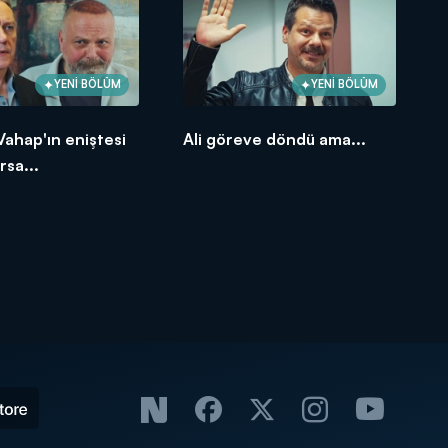
YENİ BÖLÜM
YENİ BÖLÜM
 Vahap'ın eniştesi
Ali göreve döndü ama...
rsa...