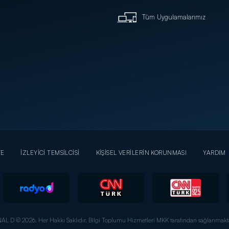
Tüm Uygulamalarımız
YE
İZLEYİCİ TEMSİLCİSİ
KİŞİSEL VERİLERİN KORUNMASI
YARDIM
AL D © 2026. Her Hakkı Saklıdır.
Bilgi Toplumu Hizmetleri MKK tarafından sağlanmakta