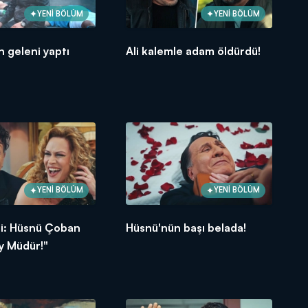
YENİ BÖLÜM
YENİ BÖLÜM
n geleni yaptı
Ali kalemle adam öldürdü!
YENİ BÖLÜM
YENİ BÖLÜM
fti: Hüsnü Çoban
Hüsnü'nün başı belada!
y Müdür!"