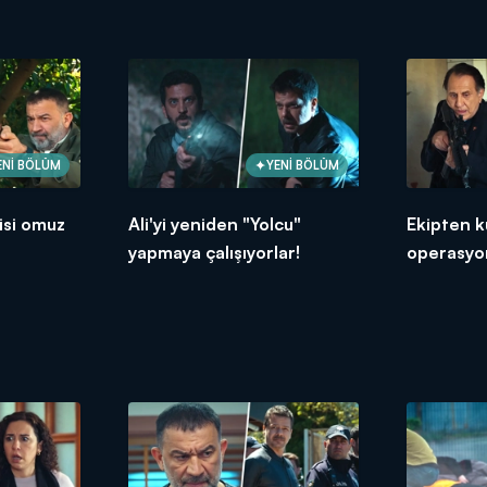
ENİ BÖLÜM
YENİ BÖLÜM
isi omuz
Ali'yi yeniden "Yolcu"
Ekipten k
yapmaya çalışıyorlar!
operasyo