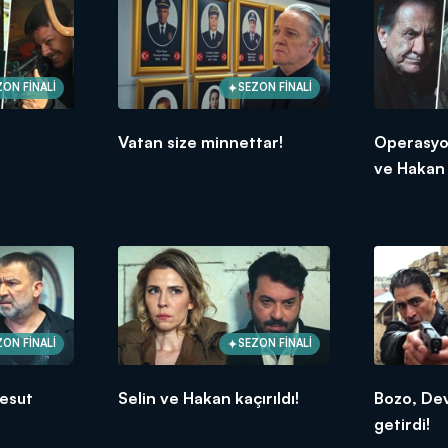
ZON FİNALİ
SEZON FİNALİ
Vatan size minnettar!
Operasyon
ve Hakan 
ZON FİNALİ
SEZON FİNALİ
Mesut
Selin ve Hakan kaçırıldı!
Bozo, De
getirdi!