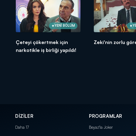
YENİ BÖLÜM
Y
Çeteyi çökertmek için
Zeki'nin zorlu göre
narkotikle iş birliği yapıldı!
DİZİLER
PROGRAMLAR
Daha 17
Beyaz'la Joker