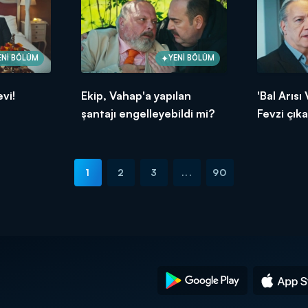
ENİ BÖLÜM
YENİ BÖLÜM
vi!
Ekip, Vahap'a yapılan
'Bal Arısı
şantajı engelleyebildi mi?
Fevzi çıka
1
2
3
...
90