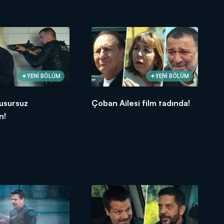
YENİ BÖLÜM
YENİ BÖLÜM
usursuz
Çoban Ailesi film tadında!
n!