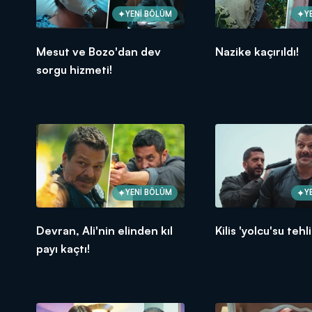
YENİ BÖLÜM
Y
Mesut ve Bozo'dan dev
Nazike kaçırıldı!
sorgu hizmeti!
YENİ BÖLÜM
Y
Devran, Ali'nin elinden kıl
Kilis 'yolcu'su teh
payı kaçtı!