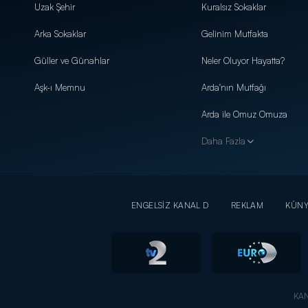
Uzak Şehir
Kuralsız Sokaklar
Arka Sokaklar
Gelinim Mutfakta
Güller ve Günahlar
Neler Oluyor Hayatta?
Aşk-ı Memnu
Arda'nın Mutfağı
Arda ile Omuz Omuza
Daha Fazla
ENGELSİZ KANAL D
REKLAM
KÜN
KAN