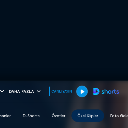
muhteşem ikili
DAHA FAZLA
CANLI YAYIN
I
manlar
D-Shorts
Özetler
Özel Klipler
Foto Gale