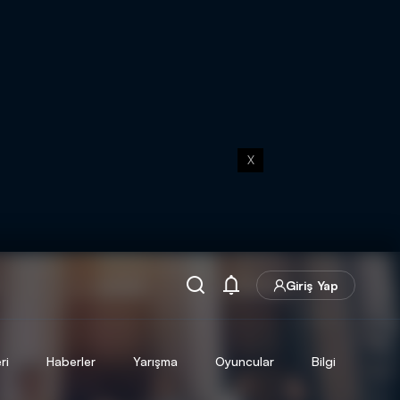
X
Giriş Yap
ri
Haberler
Yarışma
Oyuncular
Bilgi