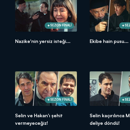
SEZON FİNALİ
SE
Nazike'nin yersiz isteği...
Ekibe hain pusu...
SEZON FİNALİ
SE
Selin ve Hakan'ı şehit
Selin kaçırılınca 
vermeyeceğiz!
deliye döndü!