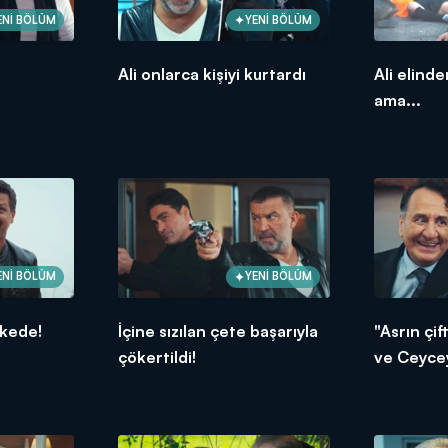
ENİ BÖLÜM
YENİ BÖLÜM
Ali onlarca kişiyi kurtardı
Ali elinde
ama...
ENİ BÖLÜM
YENİ BÖLÜM
likede!
İçine sızılan çete başarıyla
"Asrın çi
çökertildi!
ve Ceyce