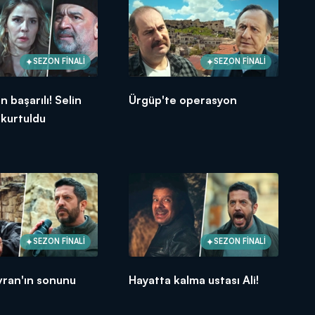
SEZON FİNALİ
SEZON FİNALİ
 başarılı! Selin
Ürgüp'te operasyon
kurtuldu
SEZON FİNALİ
SEZON FİNALİ
vran'ın sonunu
Hayatta kalma ustası Ali!