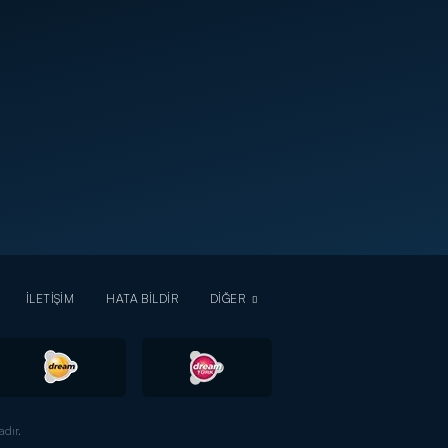
İLETİŞİM
HATA BİLDİR
DİĞER
dır.