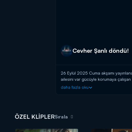
Cevher Şanlı döndü!
26 Eylül 2025 Cuma akşamı yayınlana
ailesini var gücüyle korumaya çalışan 
daha fazla oku
Arka Sokaklar yeni bölümüyle cuma
ÖZEL KLİPLER
Sırala