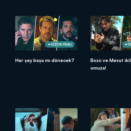
SEZON FİNALİ
Y
Her şey başa mı dönecek?
Bozo ve Mesut ikil
omuza!