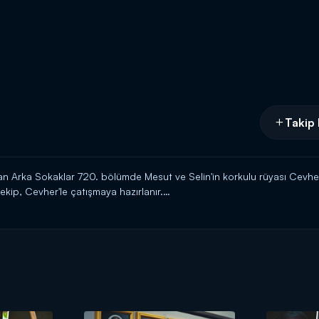
Takip 
n Arka Sokaklar 720. bölümde Mesut ve Selin'in korkulu rüyası Cevhe
ekip, Cevher'le çatışmaya hazırlanır.
 akşamı 20.00'da Kanal D'de!