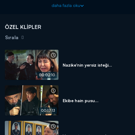
Arka Sokaklar yeni bölümüyle cuma akşamı 20.00'da Kanal
daha fazla oku
D'de!
ÖZEL KLİPLER
Sırala
Nazike'nin yersiz isteği...
00:02:10
Ekibe hain pusu...
00:17:13