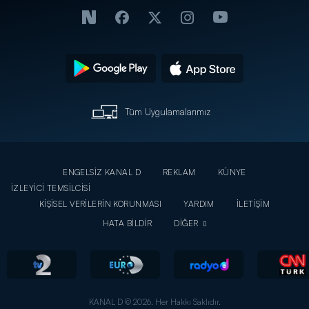
Tüm Uygulamalarımız
ENGELSİZ KANAL D
REKLAM
KÜNYE
İZLEYİCİ TEMSİLCİSİ
KİŞİSEL VERİLERİN KORUNMASI
YARDIM
İLETİŞİM
HATA BİLDİR
DİĞER
KANAL D © 2026. Her Hakkı Saklıdır.