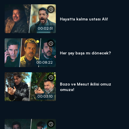
Hayatta kalma ustası Ali!
00:02:51
Her şey başa mı dönecek?
00:08:22
Bozo ve Mesut ikilisi omuz
omuza!
00:03:10