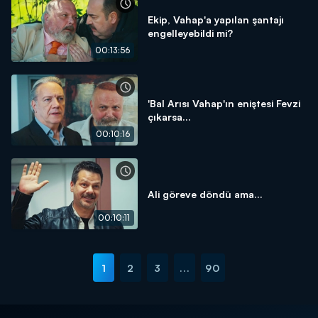
Ekip, Vahap'a yapılan şantajı
engelleyebildi mi?
00:13:56
'Bal Arısı Vahap'ın eniştesi Fevzi
çıkarsa...
00:10:16
Ali göreve döndü ama...
00:10:11
1
2
3
...
90