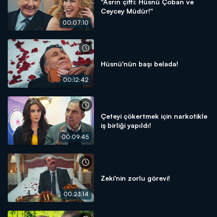
"Asrın çifti: Hüsnü Çoban ve
Ceycey Müdür!"
00:07:10
Hüsnü'nün başı belada!
00:12:42
Çeteyi çökertmek için narkotikle
iş birliği yapıldı!
00:09:45
Zeki'nin zorlu görevi!
00:23:14