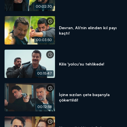
00:02:30
Devran, Ali'nin elinden kıl payı
kaçtı!
00:03:50
Kilis 'yolcu'su tehlikede!
00:15:47
İçine sızılan çete başarıyla
çökertildi!
00:12:58