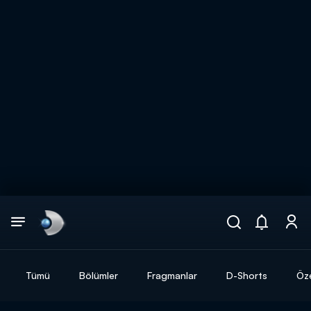
Arama
muhteşem ikili
ARAMA SONUÇLARI
Tümü
Bölümler
Fragmanlar
D-Shorts
Öze
DİĞER SONUÇLAR