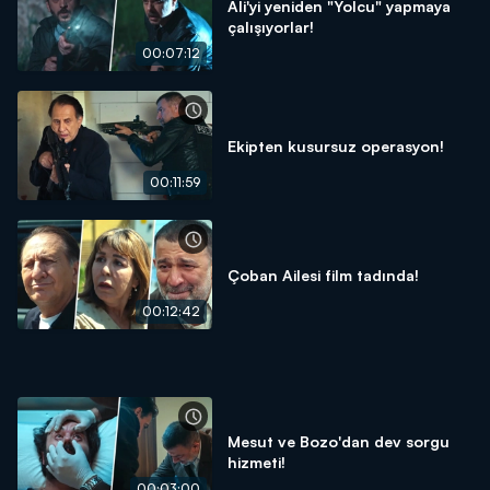
Ali'yi yeniden "Yolcu" yapmaya
çalışıyorlar!
00:07:12
Ekipten kusursuz operasyon!
00:11:59
Çoban Ailesi film tadında!
00:12:42
Mesut ve Bozo'dan dev sorgu
hizmeti!
00:03:00