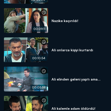
Nazike kaçırıldı!
00:09:11
Ali onlarca kişiyi kurtardı
00:10:54
Ali elinden geleni yaptı ama...
00:05:59
Ali kalemle adam öldürdü!