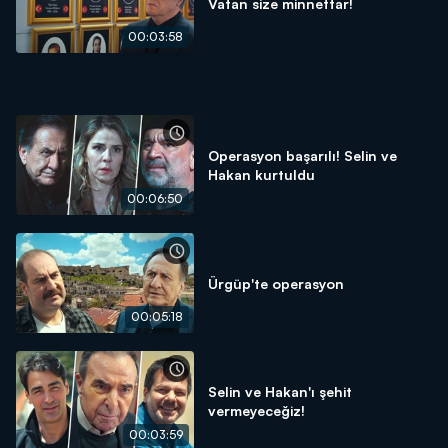
Vatan size minnettar!
00:03:58
Operasyon başarılı! Selin ve
Hakan kurtuldu
00:06:50
Ürgüp'te operasyon
00:05:18
Selin ve Hakan'ı şehit
vermeyeceğiz!
00:03:59