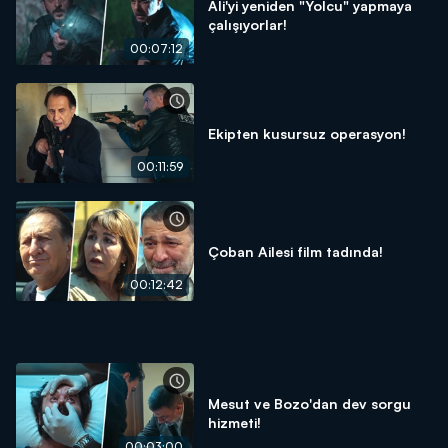
Ali'yi yeniden "Yolcu" yapmaya
çalışıyorlar!
00:07:12
Ekipten kusursuz operasyon!
00:11:59
Çoban Ailesi film tadında!
00:12:42
Mesut ve Bozo'dan dev sorgu
hizmeti!
00:03:00