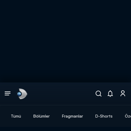
Arama
muhteşem ikili
ARAMA SONUÇLARI
Tümü
Bölümler
Fragmanlar
D-Shorts
Öze
DİĞER SONUÇLAR