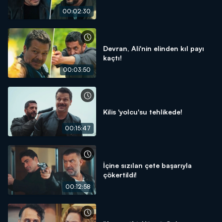
00:02:30
Devran, Ali'nin elinden kıl payı
kaçtı!
00:03:50
Kilis 'yolcu'su tehlikede!
00:15:47
İçine sızılan çete başarıyla
çökertildi!
00:12:58