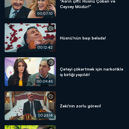
"Asrın çifti: Hüsnü Çoban ve
Ceycey Müdür!"
00:07:10
Hüsnü'nün başı belada!
00:12:42
Çeteyi çökertmek için narkotikle
iş birliği yapıldı!
00:09:45
Zeki'nin zorlu görevi!
00:23:14