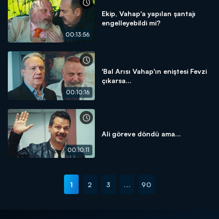
Ekip, Vahap'a yapılan şantajı
engelleyebildi mi?
00:13:56
'Bal Arısı Vahap'ın eniştesi Fevzi
çıkarsa...
00:10:16
Ali göreve döndü ama...
00:10:11
1
2
3
...
90