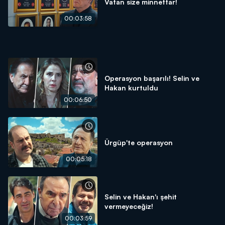
Vatan size minnettar!
00:03:58
Operasyon başarılı! Selin ve
Hakan kurtuldu
00:06:50
Ürgüp'te operasyon
00:05:18
Selin ve Hakan'ı şehit
vermeyeceğiz!
00:03:59