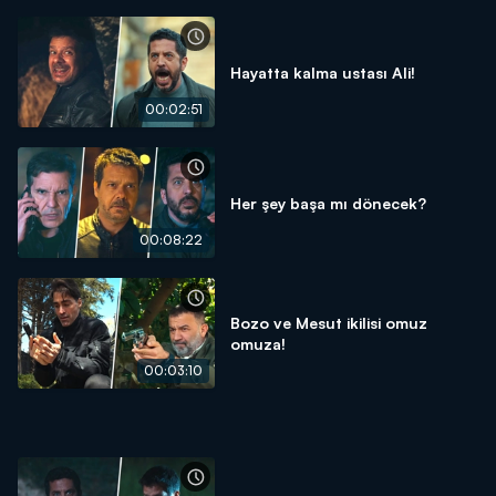
Hayatta kalma ustası Ali!
00:02:51
Her şey başa mı dönecek?
00:08:22
Bozo ve Mesut ikilisi omuz
omuza!
00:03:10