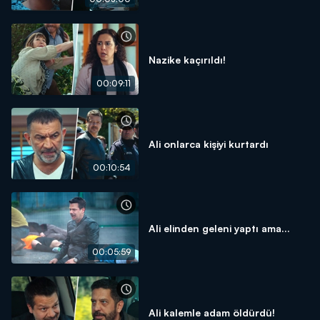
Nazike kaçırıldı!
00:09:11
Ali onlarca kişiyi kurtardı
00:10:54
Ali elinden geleni yaptı ama...
00:05:59
Ali kalemle adam öldürdü!