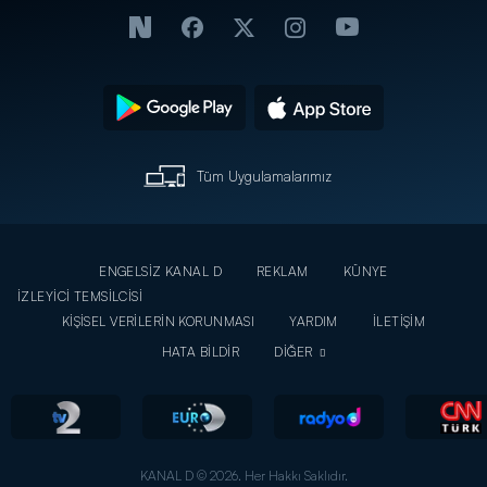
Tüm Uygulamalarımız
ENGELSİZ KANAL D
REKLAM
KÜNYE
İZLEYİCİ TEMSİLCİSİ
KİŞİSEL VERİLERİN KORUNMASI
YARDIM
İLETİŞİM
HATA BİLDİR
DİĞER
KANAL D © 2026. Her Hakkı Saklıdır.