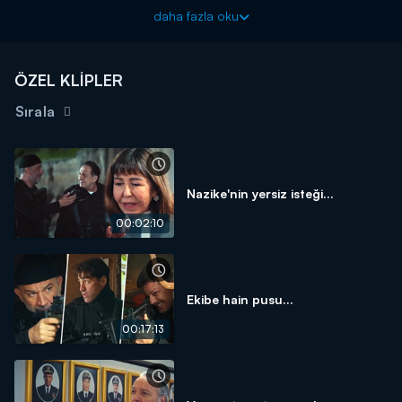
daha fazla oku
Arka Sokaklar yeni bölümüyle cuma akşamı 20.00'da Kanal
D'de!
ÖZEL KLİPLER
Sırala
Nazike'nin yersiz isteği...
00:02:10
Ekibe hain pusu...
00:17:13