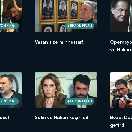
ZON FİNALİ
SEZON FİNALİ
Vatan size minnettar!
Operasyon
ve Hakan 
ZON FİNALİ
SEZON FİNALİ
Mesut
Selin ve Hakan kaçırıldı!
Bozo, De
getirdi!