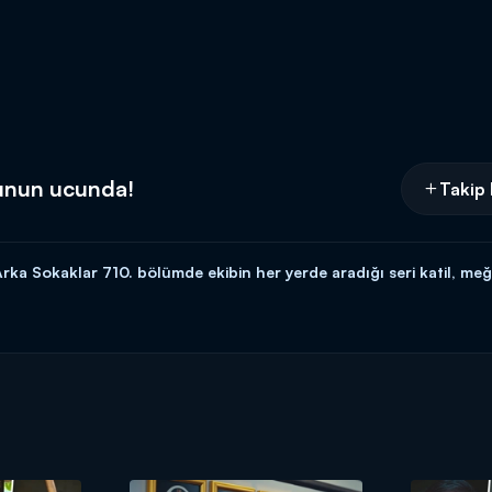
rnunun ucunda!
Takip 
ka Sokaklar 710. bölümde ekibin her yerde aradığı seri katil, m
ma akşamları 20.00'da Kanal D'de!