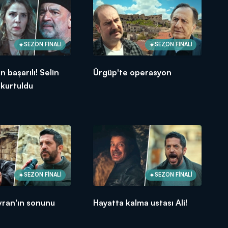
SEZON FİNALİ
SEZON FİNALİ
 başarılı! Selin
Ürgüp'te operasyon
kurtuldu
SEZON FİNALİ
SEZON FİNALİ
vran'ın sonunu
Hayatta kalma ustası Ali!