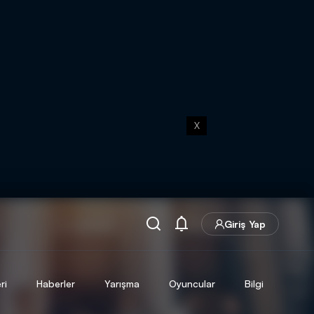
X
Giriş Yap
ri
Haberler
Yarışma
Oyuncular
Bilgi