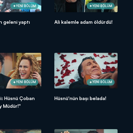
YENİ BÖLÜM
YENİ BÖLÜM
n geleni yaptı
Ali kalemle adam öldürdü!
YENİ BÖLÜM
YENİ BÖLÜM
fti: Hüsnü Çoban
Hüsnü'nün başı belada!
y Müdür!"