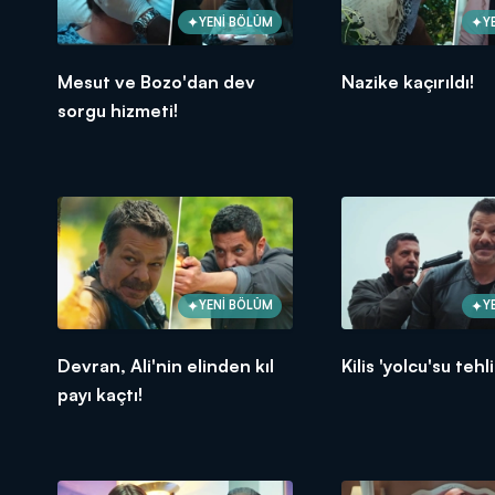
YENİ BÖLÜM
Y
Mesut ve Bozo'dan dev
Nazike kaçırıldı!
sorgu hizmeti!
YENİ BÖLÜM
Y
Devran, Ali'nin elinden kıl
Kilis 'yolcu'su teh
payı kaçtı!