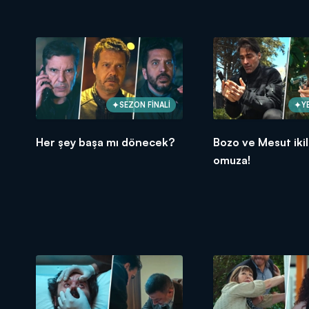
SEZON FİNALİ
Y
Her şey başa mı dönecek?
Bozo ve Mesut ikil
omuza!