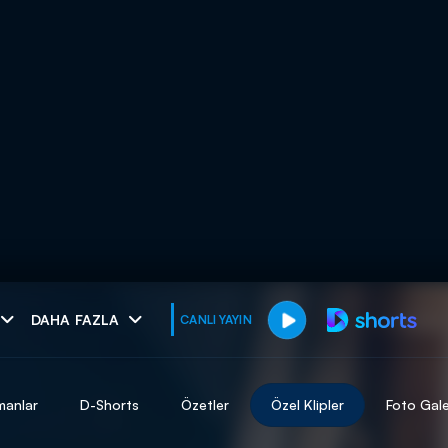
muhteşem ikili
DAHA FAZLA
CANLI YAYIN
I
manlar
D-Shorts
Özetler
Özel Klipler
Foto Gale