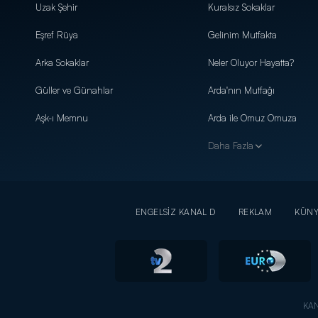
Uzak Şehir
Kuralsız Sokaklar
Eşref Rüya
Gelinim Mutfakta
Arka Sokaklar
Neler Oluyor Hayatta?
Güller ve Günahlar
Arda'nın Mutfağı
Aşk-ı Memnu
Arda ile Omuz Omuza
Daha Fazla
ENGELSİZ KANAL D
REKLAM
KÜN
KAN