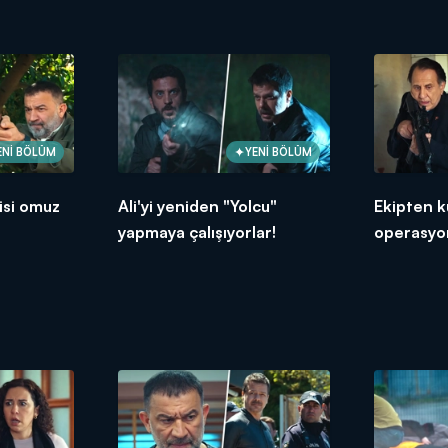
ENİ BÖLÜM
YENİ BÖLÜM
isi omuz
Ali'yi yeniden "Yolcu"
Ekipten k
yapmaya çalışıyorlar!
operasyo