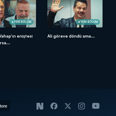
YENİ BÖLÜM
YENİ BÖLÜM
 Vahap'ın eniştesi
Ali göreve döndü ama...
rsa...