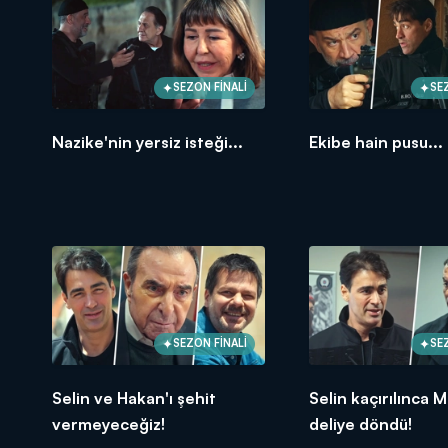
SEZON FİNALİ
SE
Nazike'nin yersiz isteği...
Ekibe hain pusu...
SEZON FİNALİ
SE
Selin ve Hakan'ı şehit
Selin kaçırılınca 
vermeyeceğiz!
deliye döndü!