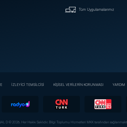
Tüm Uygulamalarımız
YE
İZLEYİCİ TEMSİLCİSİ
KİŞİSEL VERİLERİN KORUNMASI
YARDIM
AL D © 2026. Her Hakkı Saklıdır.
Bilgi Toplumu Hizmetleri MKK tarafından sağlanmakta