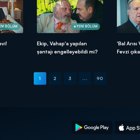
ENİ BÖLÜM
YENİ BÖLÜM
vi!
Ekip, Vahap'a yapılan
'Bal Arısı
şantajı engelleyebildi mi?
Fevzi çıka
1
2
3
...
90