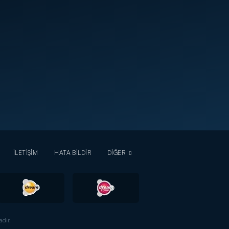
İLETİŞİM
HATA BİLDİR
DİĞER
dır.