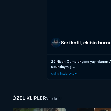
Seri katil, ekibin bu
25 Nisan Cuma akşamı yayınlanan Ar
ucundaymış!
daha fazla oku
Arka Sokaklar yeni bölümleriyle cu
ÖZEL KLİPLER
Sırala