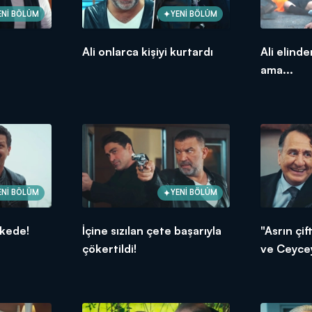
ENİ BÖLÜM
YENİ BÖLÜM
Ali onlarca kişiyi kurtardı
Ali elinde
ama...
ENİ BÖLÜM
YENİ BÖLÜM
likede!
İçine sızılan çete başarıyla
"Asrın çi
çökertildi!
ve Ceyce