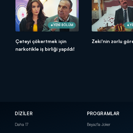
YENİ BÖLÜM
Y
Çeteyi çökertmek için
Zeki'nin zorlu göre
narkotikle iş birliği yapıldı!
DİZİLER
PROGRAMLAR
Daha 17
Beyaz'la Joker