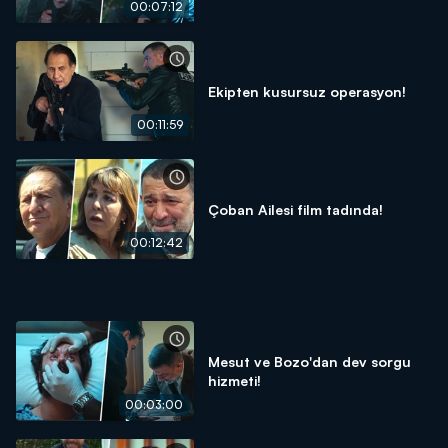
00:07:12
Ekipten kusursuz operasyon!
00:11:59
Çoban Ailesi film tadında!
00:12:42
Mesut ve Bozo'dan dev sorgu
hizmeti!
00:03:00