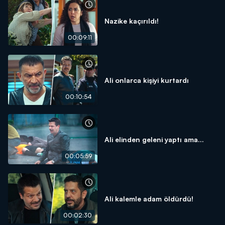
Nazike kaçırıldı!
00:09:11
Ali onlarca kişiyi kurtardı
00:10:54
Ali elinden geleni yaptı ama...
00:05:59
Ali kalemle adam öldürdü!
00:02:30