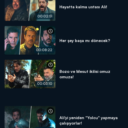
Hayatta kalma ustası Ali!
00:02:51
Her şey başa mı dönecek?
00:08:22
Bozo ve Mesut ikilisi omuz
omuza!
00:03:10
Ali'yi yeniden "Yolcu" yapmaya
çalışıyorlar!