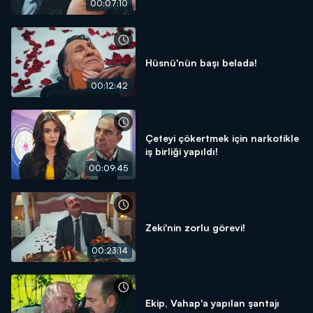
00:07:10
Hüsnü'nün başı belada!
00:12:42
Çeteyi çökertmek için narkotikle
iş birliği yapıldı!
00:09:45
Zeki'nin zorlu görevi!
00:23:14
Ekip, Vahap'a yapılan şantajı