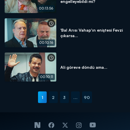
engelleyebildi mi?
00:13:56
'Bal Arısı Vahap'ın eniştesi Fevzi
çıkarsa...
00:10:16
Ali göreve döndü ama...
00:10:11
1
2
3
...
90