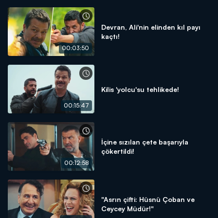
Devran, Ali'nin elinden kıl payı
kaçtı!
00:03:50
Kilis 'yolcu'su tehlikede!
00:15:47
İçine sızılan çete başarıyla
çökertildi!
00:12:58
"Asrın çifti: Hüsnü Çoban ve
Ceycey Müdür!"