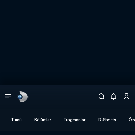
Arama
muhteşem ikili
ARAMA SONUÇLARI
Tümü
Bölümler
Fragmanlar
D-Shorts
Öze
DİĞER SONUÇLAR