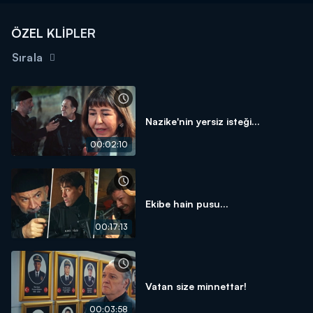
ÖZEL KLİPLER
Sırala
Nazike'nin yersiz isteği...
00:02:10
Ekibe hain pusu...
00:17:13
Vatan size minnettar!
00:03:58