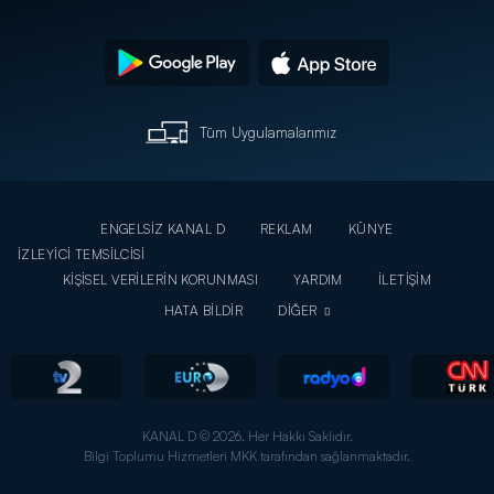
Tüm Uygulamalarımız
ENGELSİZ KANAL D
REKLAM
KÜNYE
İZLEYİCİ TEMSİLCİSİ
KİŞİSEL VERİLERİN KORUNMASI
YARDIM
İLETİŞİM
HATA BİLDİR
DİĞER
KANAL D © 2026. Her Hakkı Saklıdır.
Bilgi Toplumu Hizmetleri MKK tarafından sağlanmaktadır.