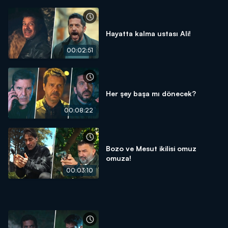
Hayatta kalma ustası Ali!
00:02:51
Her şey başa mı dönecek?
00:08:22
Bozo ve Mesut ikilisi omuz
omuza!
00:03:10