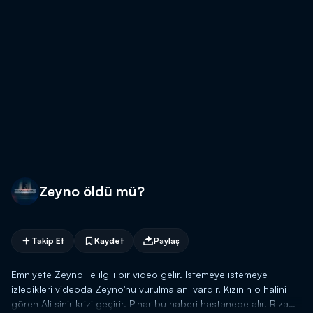
Zeyno öldü mü?
Takip Et
Kaydet
Paylaş
Emniyete Zeyno ile ilgili bir video gelir. İstemeye istemeye
izledikleri videoda Zeyno'nu vurulma anı vardır. Kızının o halini
gören Ali sinir krizi geçirir. Pınar bu haberi hastanede alır. Rıza