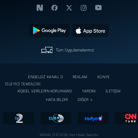
Tüm Uygulamalarımız
ENGELSİZ KANAL D
REKLAM
KÜNYE
İZLEYİCİ TEMSİLCİSİ
KİŞİSEL VERİLERİN KORUNMASI
YARDIM
İLETİŞİM
HATA BİLDİR
DİĞER
KANAL D © 2026. Her Hakkı Saklıdır.