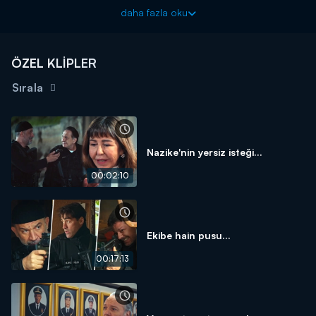
Baba ve eşi de öğrendikleri bu kara haberden sonra yıkılırlar.
daha fazla oku
Peki, Zeyno gerçekten öldü mü?
ÖZEL KLİPLER
Sırala
Nazike'nin yersiz isteği...
00:02:10
Ekibe hain pusu...
00:17:13