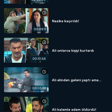
Nazike kaçırıldı!
00:09:11
Ali onlarca kişiyi kurtardı
00:10:54
Ali elinden geleni yaptı ama...
00:05:59
Ali kalemle adam öldürdü!