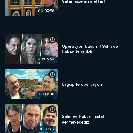
Vatan size minnettar!
00:03:58
Operasyon başarılı! Selin ve
Hakan kurtuldu
00:06:50
Ürgüp'te operasyon
00:05:18
Selin ve Hakan'ı şehit
vermeyeceğiz!
00:03:59