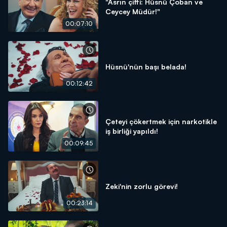
"Asrın çifti: Hüsnü Çoban ve
Ceycey Müdür!"
00:07:10
Hüsnü'nün başı belada!
00:12:42
Çeteyi çökertmek için narkotikle
iş birliği yapıldı!
00:09:45
Zeki'nin zorlu görevi!
00:23:14