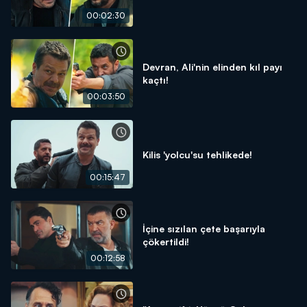
00:02:30
Devran, Ali'nin elinden kıl payı
kaçtı!
00:03:50
Kilis 'yolcu'su tehlikede!
00:15:47
İçine sızılan çete başarıyla
çökertildi!
00:12:58