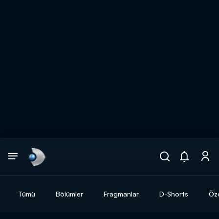
Arama
muhteşem ikili
ARAMA SONUÇLARI
Tümü
Bölümler
Fragmanlar
D-Shorts
Öze
DİĞER SONUÇLAR