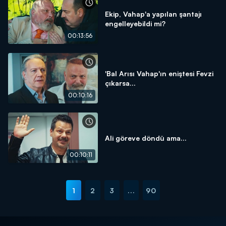
Ekip, Vahap'a yapılan şantajı
engelleyebildi mi?
00:13:56
'Bal Arısı Vahap'ın eniştesi Fevzi
çıkarsa...
00:10:16
Ali göreve döndü ama...
00:10:11
1
2
3
...
90