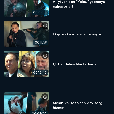
Ali'yi yeniden "Yolcu" yapmaya
çalışıyorlar!
00:07:12
Ekipten kusursuz operasyon!
00:11:59
Çoban Ailesi film tadında!
00:12:42
Mesut ve Bozo'dan dev sorgu
hizmeti!
00:03:00