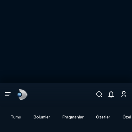
Arama
muhteşem ikili
ARAMA SONUÇLARI
Tümü
Bölümler
Fragmanlar
Özetler
Özel 
DİĞER SONUÇLAR