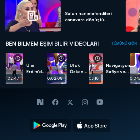
Salon hanımefendileri
canavara dönüştü...
BEN BILMEM EŞIM BILIR VIDEOLARI
TÜMÜNÜ GÖR
Ümit
Ufuk
Navigasyon
Erdim'den
Özkan
Safiye ve
erkeklere
ve Ümit
Davulcu
00:02:47
00:02:08
00:03:10
00:04:
kıyak!
Karan
Faik!
karşı
karşıya!