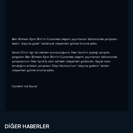
Ben Bilmem Eşim Bilir’in Cumartesi akşamı yayınlanan bölümünde yarışmacı
kadın “alayına gider” sözleriyle izleyenleri gülme krizine soktu.
Kanal D’nin ilgi ile izlenen sunuculuğunu İlker Ayrık’ın yaptığı yarışma
programı Ben Bilmem Eşim Bilir’in Cumartesi akşamı yayınlanan bölümünde
yarışmacının İlker Ayrık’la olan sohbeti izleyenleri güldürdü. Eşiyle nasıl
tanıştığını anlatan yarışmacı Tülay Mumcu’nun “alayına gideriz” sözleri
izleyenleri gülme krizine soktu.
Content not found
DIĞER HABERLER