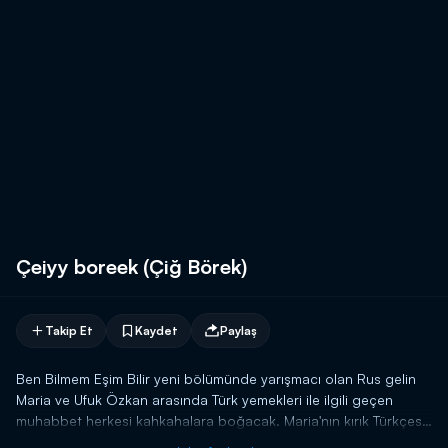
Çeiyy boreek (Çiğ Börek)
Takip Et
Kaydet
Paylaş
Ben Bilmem Eşim Bilir yeni bölümünde yarışmacı olan Rus gelin
Maria ve Ufuk Özkan arasında Türk yemekleri ile ilgili geçen
muhabbet herkesi kahkahalara boğacak. Maria'nın kırık Türkçesi
ve Ufuk Özkan'ın esprileri gece eğlenceli sahnelere şahit olacak!