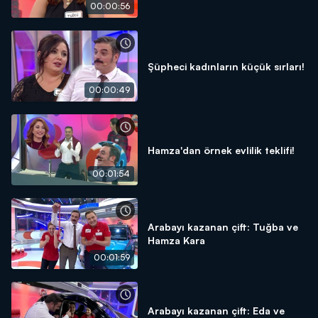
00:00:56
Şüpheci kadınların küçük sırları!
00:00:49
Hamza'dan örnek evlilik teklifi!
00:01:54
Arabayı kazanan çift: Tuğba ve
Hamza Kara
00:01:59
Arabayı kazanan çift: Eda ve