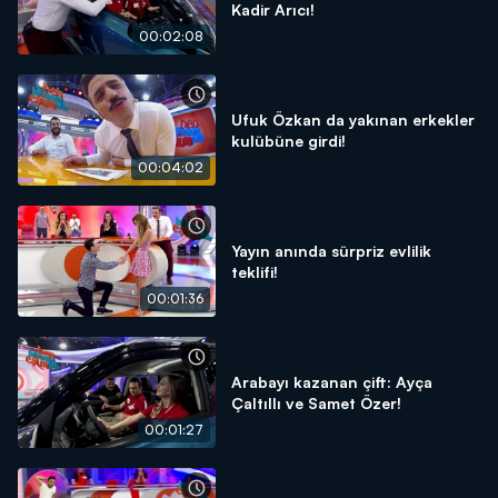
Kadir Arıcı!
00:02:08
Ufuk Özkan da yakınan erkekler
kulübüne girdi!
00:04:02
Yayın anında sürpriz evlilik
teklifi!
00:01:36
Arabayı kazanan çift: Ayça
Çaltıllı ve Samet Özer!
00:01:27