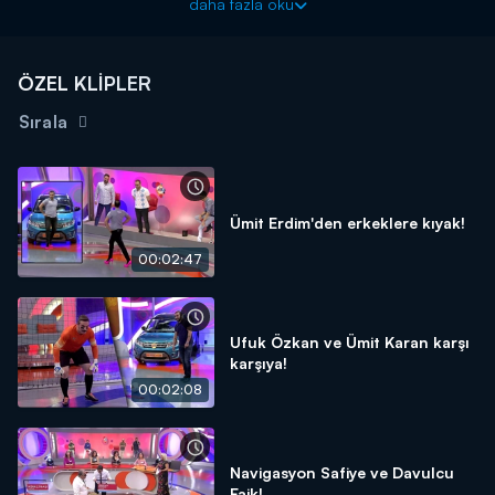
daha fazla oku
ÖZEL KLİPLER
Sırala
Ümit Erdim'den erkeklere kıyak!
00:02:47
Ufuk Özkan ve Ümit Karan karşı
karşıya!
00:02:08
Navigasyon Safiye ve Davulcu
Faik!