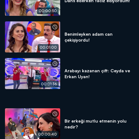
Dans ederken taciz ediyordum!
00:00:50
Benimleyken adam can
çekişiyordu!
00:01:00
Arabayı kazanan çift: Ceyda ve
Erkan Uyan!
00:01:36
Bir erkeği mutlu etmenin yolu
nedir?
00:00:40