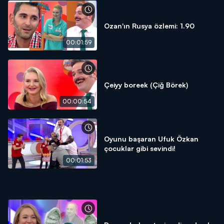
Ozan'ın Rusya özlemi: 1.90
00:01:59
Çeiyy boreek (Çiğ Börek)
00:00:54
Oyunu başaran Ufuk Özkan
çocuklar gibi sevindi!
00:01:53