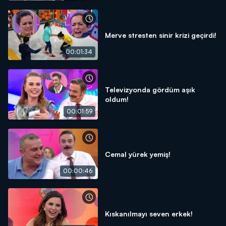
Merve stresten sinir krizi geçirdi!
00:01:34
Televizyonda gördüm aşık
oldum!
00:01:59
Cemal yürek yemiş!
00:00:46
Kıskanılmayı seven erkek!