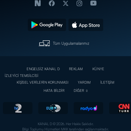
Tüm Uygulamalarımız
ENGELSİZ KANAL D
REKLAM
KÜNYE
İZLEYİCİ TEMSİLCİSİ
KİŞİSEL VERİLERİN KORUNMASI
YARDIM
İLETİŞİM
HATA BİLDİR
DİĞER
KANAL D © 2026. Her Hakkı Saklıdır.
Bilgi Toplumu Hizmetleri MKK tarafından sağlanmaktadır.