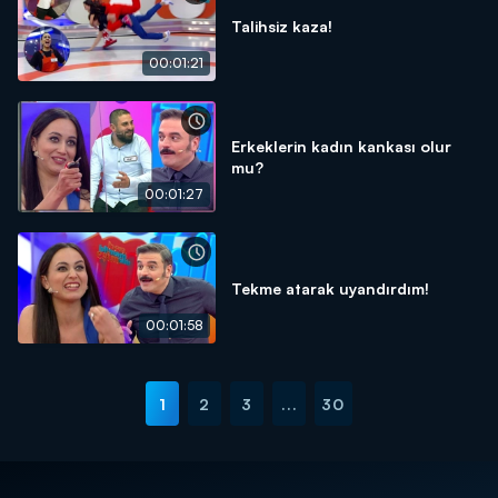
Talihsiz kaza!
00:01:21
Erkeklerin kadın kankası olur
mu?
00:01:27
Tekme atarak uyandırdım!
00:01:58
1
2
3
...
30