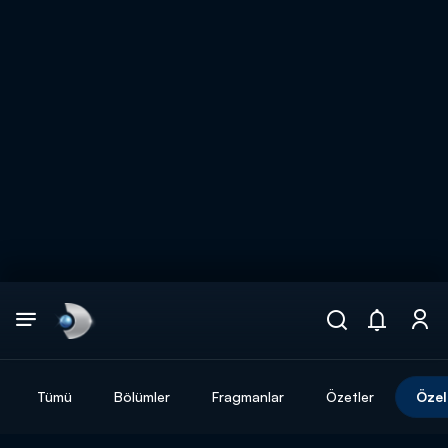
Arama
muhteşem ikili
ARAMA SONUÇLARI
Tümü
Bölümler
Fragmanlar
Özetler
Özel
DİĞER SONUÇLAR