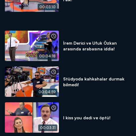
00:03:10
İrem Derici ve Ufuk Özkan
arasında arabasına iddia!
00:04:18
Stüdyoda kahkahalar durmak
bilmedi!
00:04:59
I kiss you dedi ve öptü!
00:03:31