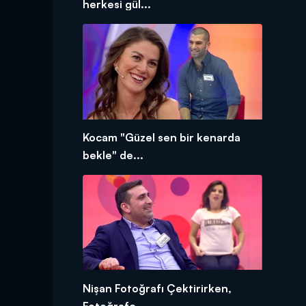
herkesi gül...
Kocam "Güzel sen bir kenarda
bekle" de...
Nişan Fotoğrafı Çektirirken,
Fotoğrafç...