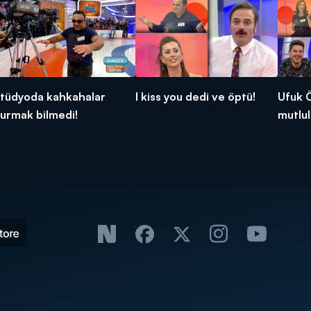
tüdyoda kahkahalar
I kiss you dedi ve öptü!
Ufuk 
urmak bilmedi!
mutlul