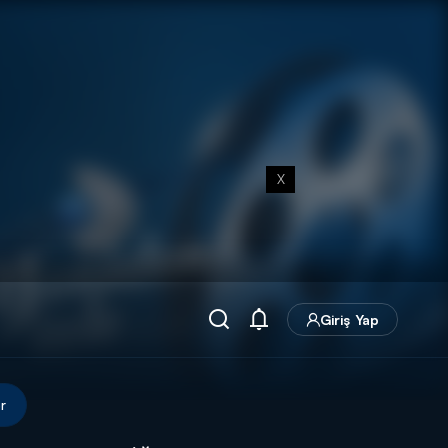
X
Giriş Yap
r