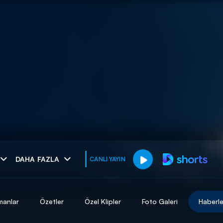
muhteşem ikili
DAHA FAZLA
CANLI YAYIN
I
manlar
Özetler
Özel Klipler
Foto Galeri
Haberle