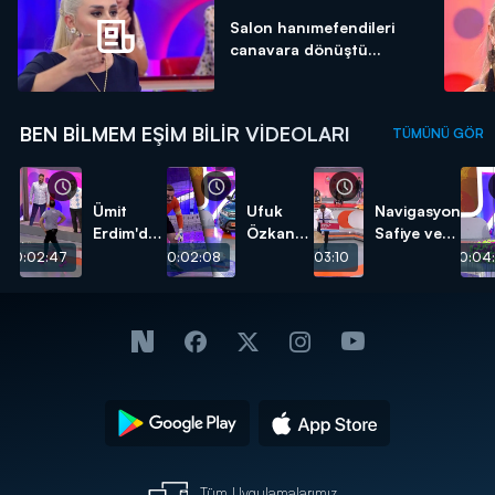
Salon hanımefendileri
canavara dönüştü...
BEN BILMEM EŞIM BILIR VIDEOLARI
TÜMÜNÜ GÖR
Ümit
Ufuk
Navigasyon
Erdim'den
Özkan
Safiye ve
erkeklere
ve Ümit
Davulcu
00:02:47
00:02:08
00:03:10
00:04:
kıyak!
Karan
Faik!
karşı
karşıya!
Tüm Uygulamalarımız