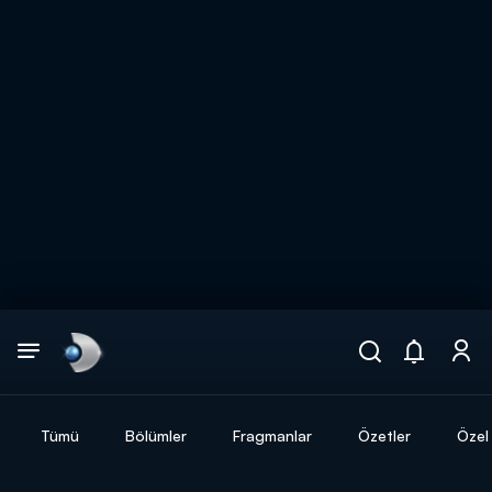
Arama
muhteşem ikili
ARAMA SONUÇLARI
Tümü
Bölümler
Fragmanlar
Özetler
Özel 
DİĞER SONUÇLAR