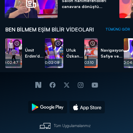
Salon hanımefendileri
canavara dönüştü...
BEN BILMEM EŞIM BILIR VIDEOLARI
TÜMÜNÜ GÖR
Ümit
Ufuk
Navigasyon
Erdim'den
Özkan
Safiye ve
erkeklere
ve Ümit
Davulcu
00:02:47
00:02:08
00:03:10
00:04:
kıyak!
Karan
Faik!
karşı
karşıya!
Tüm Uygulamalarımız