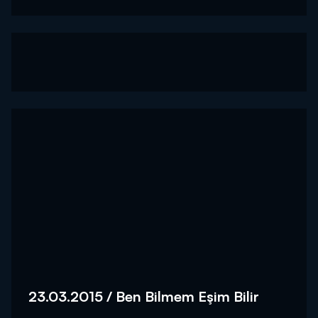
Hanım'a Safiye Hanım "Sen iyice araştır yavrum!"
deyince herkes çok güldü!...
23.03.2015 / Ben Bilmem Eşim Bilir