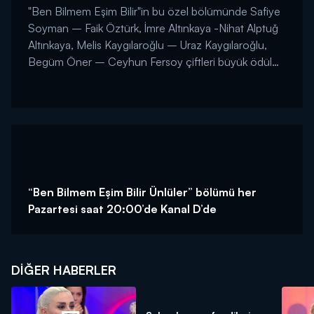
"Ben Bilmem Eşim Bilir"in bu özel bölümünde Safiye
Soyman – Faik Öztürk, İmre Altınkaya -Nihat Alptuğ
Altınkaya, Melis Kaygılaroğlu – Uraz Kaygılaroğlu,
Begüm Öner – Ceyhun Fersoy çiftleri büyük ödül
için ter döktü. Final etabında, "Delikli Masa"
oyununun galibi son model otomobilin sahibi oldu....
“Ben Bilmem Eşim Bilir Ünlüler” bölümü her
Pazartesi saat 20:00’de Kanal D’de
DIĞER HABERLER