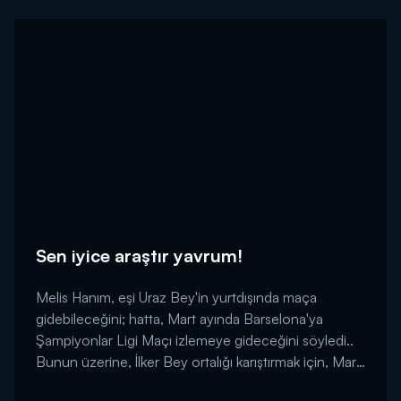
Sen iyice araştır yavrum!
Melis Hanım, eşi Uraz Bey'in yurtdışında maça
gidebileceğini; hatta, Mart ayında Barselona'ya
Şampiyonlar Ligi Maçı izlemeye gideceğini söyledi..
Bunun üzerine, İlker Bey ortalığı karıştırmak için, Mart
ayında maç yok dedi.. İçine şüphe düşen Malis