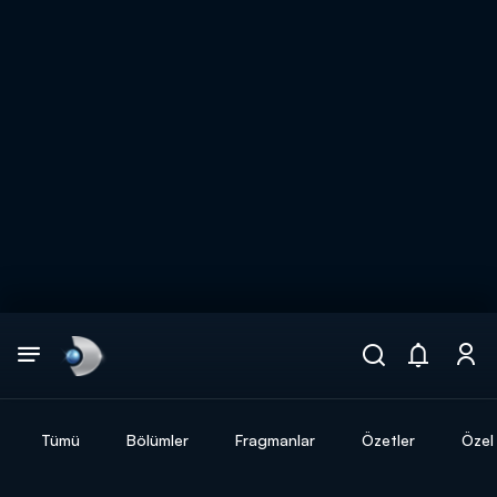
Arama
muhteşem ikili
ARAMA SONUÇLARI
Tümü
Bölümler
Fragmanlar
Özetler
Özel 
DİĞER SONUÇLAR