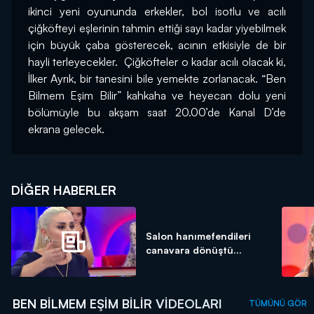
ikinci yeni oyununda erkekler, bol isotlu ve acılı 
çiğköfteyi eşlerinin tahmin ettiği sayı kadar yiyebilmek 
için büyük çaba gösterecek, acının etkisiyle de bir 
hayli terleyecekler.  Çiğköfteler o kadar acılı olacak ki, 
İlker Ayrık, bir tanesini bile yemekte zorlanacak. “Ben 
Bilmem Eşim Bilir” kahkaha ve heyecan dolu yeni 
bölümüyle bu akşam saat 20.00’de Kanal D’de 
ekrana gelecek.
DIĞER HABERLER
Salon hanımefendileri
canavara dönüştü...
BEN BILMEM EŞIM BILIR VIDEOLARI
TÜMÜNÜ GÖR