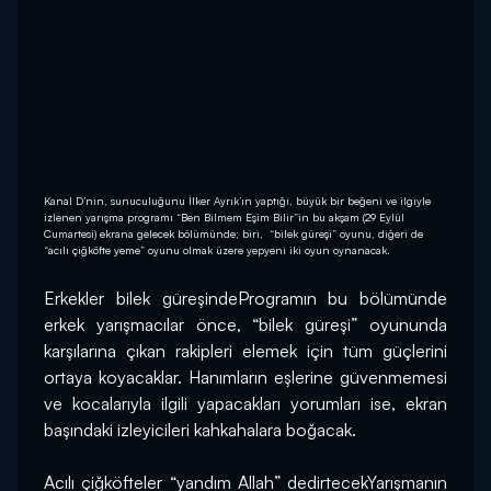
Kanal D’nin, sunuculuğunu İlker Ayrık’ın yaptığı, büyük bir beğeni ve ilgiyle
izlenen yarışma programı “Ben Bilmem Eşim Bilir”in bu akşam (29 Eylül
Cumartesi) ekrana gelecek bölümünde; biri, “bilek güreşi” oyunu, diğeri de
“acılı çiğköfte yeme” oyunu olmak üzere yepyeni iki oyun oynanacak.
Erkekler bilek güreşindeProgramın bu bölümünde 
erkek yarışmacılar önce, “bilek güreşi” oyununda 
karşılarına çıkan rakipleri elemek için tüm güçlerini 
ortaya koyacaklar. Hanımların eşlerine güvenmemesi 
ve kocalarıyla ilgili yapacakları yorumları ise, ekran 
başındaki izleyicileri kahkahalara boğacak.
Acılı çiğköfteler “yandım Allah” dedirtecekYarışmanın 