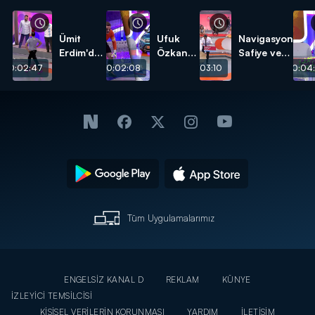
Ümit
Ufuk
Navigasyon
Erdim'den
Özkan
Safiye ve
erkeklere
ve Ümit
Davulcu
00:02:47
00:02:08
00:03:10
00:04:
kıyak!
Karan
Faik!
karşı
karşıya!
Tüm Uygulamalarımız
ENGELSİZ KANAL D
REKLAM
KÜNYE
İZLEYİCİ TEMSİLCİSİ
KİŞİSEL VERİLERİN KORUNMASI
YARDIM
İLETİŞİM