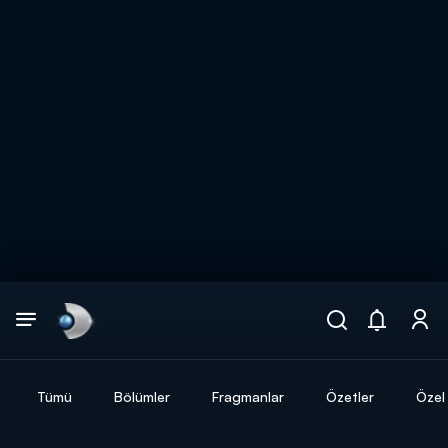
Arama
muhteşem ikili
ARAMA SONUÇLARI
Tümü
Bölümler
Fragmanlar
Özetler
Özel 
DİĞER SONUÇLAR