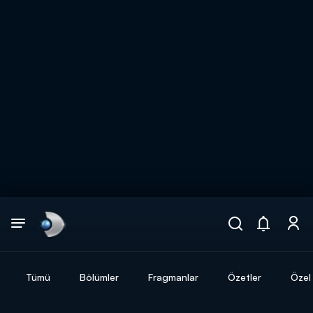
Arama
muhteşem ikili
ARAMA SONUÇLARI
Tümü
Bölümler
Fragmanlar
Özetler
Özel 
DİĞER SONUÇLAR