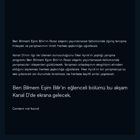
Ben Bilmem Eşim Bilir’in Pazar akşamı yayınlanacak bölümünde ilginç tanışma
hikayesi ve yarışmacının itirafı herkesi şaşkınlığa uğratacak.
Kanal D’nin ilgi ile izlenen sunuculuğunu İlker Ayrık’ın yaptığı yarışma
programı Ben Bilmem Eşim Bilir’in Pazar akşamı yayınlanacak bölümünde
yarışmacılar izleyenleri güldürecek. Yarışmacı arkadaşının sevgilisini elinden
aldığını söylemesi herkesi şaşkınlığa uğratacak. İlker Ayrık’ın bir yarışmacıya su
sesi çıkararak zor durumda bırakması ise herkese keyifli anlar yaşatacak.
Ben Bilmem Eşim Bilir’in eğlenceli bölümü bu akşam 
Kanal D’de ekrana gelecek.
Content not found