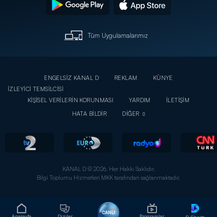
Tüm Uygulamalarımız
ENGELSİZ KANAL D
REKLAM
KÜNYE
İZLEYİCİ TEMSİLCİSİ
KİŞİSEL VERİLERİN KORUNMASI
YARDIM
İLETİŞİM
HATA BİLDİR
DİĞER
KANAL D © 2026. Her Hakkı Saklıdır.
Bilgi Toplumu Hizmetleri MKK tarafından sağlanmaktadır.
CANLI
Anasayfa
Diziler
Programlar