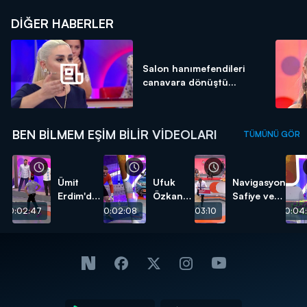
DIĞER HABERLER
Salon hanımefendileri
canavara dönüştü...
BEN BILMEM EŞIM BILIR VIDEOLARI
TÜMÜNÜ GÖR
Ümit
Ufuk
Navigasyon
Erdim'den
Özkan
Safiye ve
erkeklere
ve Ümit
Davulcu
00:02:47
00:02:08
00:03:10
00:04:
kıyak!
Karan
Faik!
karşı
karşıya!