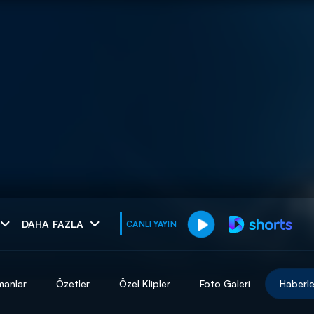
muhteşem ikili
DAHA FAZLA
CANLI YAYIN
I
manlar
Özetler
Özel Klipler
Foto Galeri
Haberle