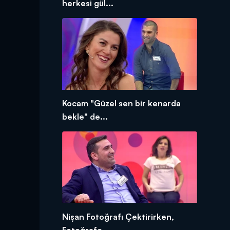
herkesi gül...
Kocam "Güzel sen bir kenarda
bekle" de...
Nişan Fotoğrafı Çektirirken,
Fotoğrafç...