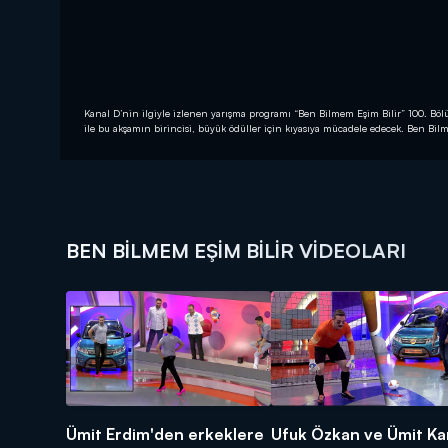
Kanal D’nin ilgiyle izlenen yarışma programı “Ben Bilmem Eşim Bilir” 100. B
ile bu akşamın birincisi, büyük ödüller için kıyasıya mücadele edecek. Ben Bi
BEN BILMEM EŞIM BILIR VIDEOLARI
Ümit Erdim'den erkeklere
Ufuk Özkan ve Ümit Ka