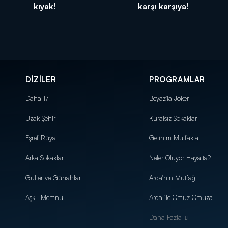
kıyak!
karşı karşıya!
DİZİLER
PROGRAMLAR
Daha 17
Beyaz'la Joker
Uzak Şehir
Kuralsız Sokaklar
Eşref Rüya
Gelinim Mutfakta
Arka Sokaklar
Neler Oluyor Hayatta?
Güller ve Günahlar
Arda'nın Mutfağı
Aşk-ı Memnu
Arda ile Omuz Omuza
Daha Fazla