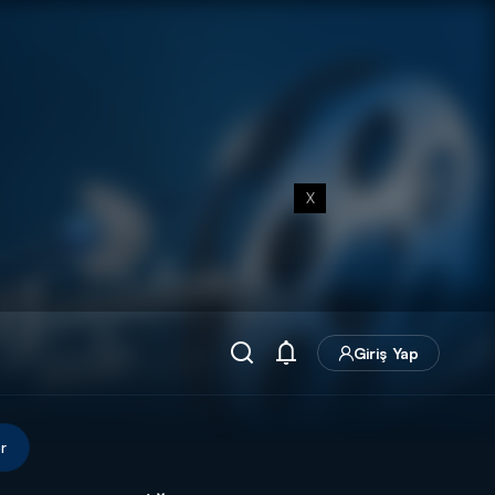
X
Giriş Yap
r