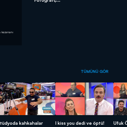
n kazananı
TÜMÜNÜ GÖR
tüdyoda kahkahalar
I kiss you dedi ve öptü!
Ufuk 