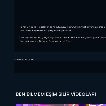
Kanal D’nin ilgi ile izlenen sunuculuğunu İlker Ayrık’ın yaptığı yarışma prog
başarılı olamayan sevilen yarışmacılar yarışacak.
İlker Ayrık’ın oyunu yarışmacıya detaylı olarak anlatması izleyenleri güldürürk
özel bölümleriyle Pazar ve Pazartesi Kanal D’de…
Content not found
BEN BILMEM EŞIM BILIR VIDEOLARI