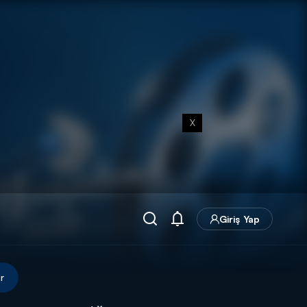
X
Giriş Yap
r