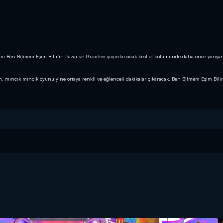
ramı Ben Bilmem Eşim Bilir’in Pazar ve Pazartesi yayınlanacak best of bölümünde daha önce yarış
en, mıncık mıncık oyunu yine ortaya renkli ve eğlenceli dakikalar çıkaracak. Ben Bilmem Eşim Bilir