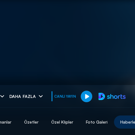
muhteşem ikili
DAHA FAZLA
CANLI YAYIN
I
manlar
Özetler
Özel Klipler
Foto Galeri
Haberle