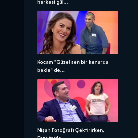
herkesi gül...
Kocam "Güzel sen bir kenarda
bekle" de...
Nişan Fotoğrafı Çektirirken,
Fotoğrafç...