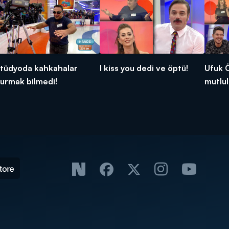
tüdyoda kahkahalar
I kiss you dedi ve öptü!
Ufuk 
urmak bilmedi!
mutlul