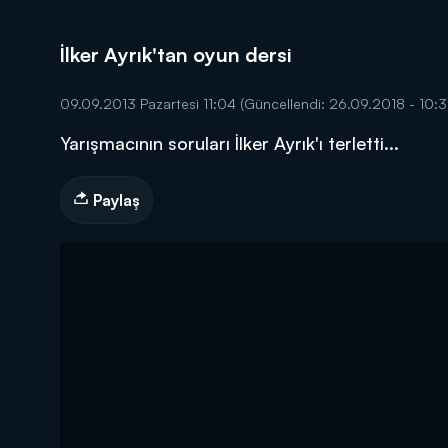
İlker Ayrık'tan oyun dersi
09.09.2013 Pazartesi 11:04
(Güncellendi: 26.09.2018 - 10:3
Yarışmacının soruları İlker Ayrık'ı terletti...
DİĞER SONUÇLAR
Paylaş