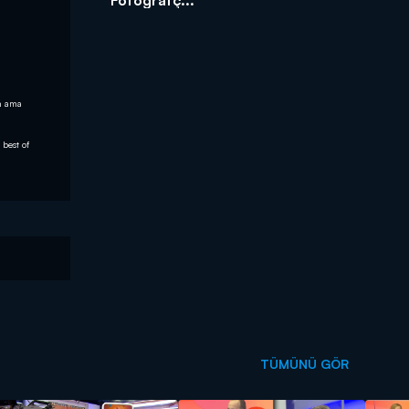
an ama
 best of
TÜMÜNÜ GÖR