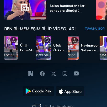
Salon hanımefendileri
canavara dönüştü...
BEN BILMEM EŞIM BILIR VIDEOLARI
TÜMÜNÜ GÖR
Ümit
Ufuk
Navigasyon
Erdim'den
Özkan
Safiye ve
erkeklere
ve Ümit
Davulcu
00:02:47
00:02:08
00:03:10
00:04:
kıyak!
Karan
Faik!
karşı
karşıya!
Tüm Uygulamalarımız