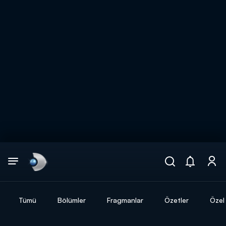
Arama
muhteşem ikili
ARAMA SONUÇLARI
Tümü
Bölümler
Fragmanlar
Özetler
Özel 
DİĞER SONUÇLAR