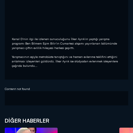
Kanal D’nin ilgi ile izlenen sunuculuğunu İlker Ayrık’ın yaptığı yarışma
programı Ben Bilmem Eşim Bilir‘in Cumartesi akşamı yayınlanan bölümünde
yarışmacı çiftin evlilik hikayesi herkesi şaşırttı.
Yarışmacının eşiyle metrobüste tanıştığını ve hemen evlenme teklifini ettiğini
anlatması izleyenleri güldürdü. İlker Ayrık ise stüdyodan evlenmek isteyenlere
çağrıda bulundu...
Content not found
DIĞER HABERLER