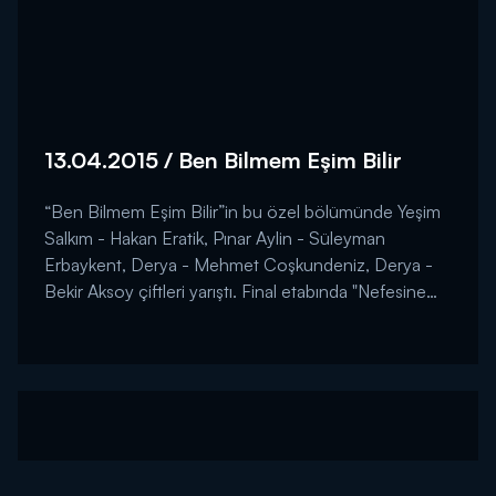
13.04.2015 / Ben Bilmem Eşim Bilir
“Ben Bilmem Eşim Bilir”in bu özel bölümünde Yeşim
Salkım - Hakan Eratik, Pınar Aylin - Süleyman
Erbaykent, Derya - Mehmet Coşkundeniz, Derya -
Bekir Aksoy çiftleri yarıştı. Final etabında "Nefesine
Kuvvet" oyununun galibi son model otomobilin
sahibi oldu. ...