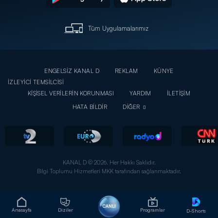
Tüm Uygulamalarımız
ENGELSİZ KANAL D
REKLAM
KÜNYE
İZLEYİCİ TEMSİLCİSİ
KİŞİSEL VERİLERİN KORUNMASI
YARDIM
İLETİŞİM
HATA BİLDİR
DİĞER
KANAL D © 2026. Her Hakkı Saklıdır.
Bilgi Toplumu Hizmetleri MKK tarafından sağlanmaktadır.
CANLI
Anasayfa
Diziler
Programlar
D-Shorts