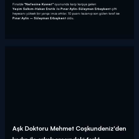
Finalde
"Nefesine Kuvvet"
oyununda karşı karşıya gelen
Yeşim Salkım-Hakan Eratik
ile
Pınar Aylin-Süleyman Erbaykent
çifti
heyecanı yüksek bir yarışa imza attılar. 10 puanı kazanıp son gülen taraf ise
Pınar Aylin – Süleyman Erbaykent
oldu.
Aşk Doktoru Mehmet Coşkundeniz'den