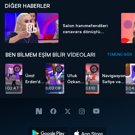
DIĞER HABERLER
Salon hanımefendileri
canavara dönüştü...
BEN BILMEM EŞIM BILIR VIDEOLARI
TÜMÜNÜ GÖR
Ümit
Ufuk
Navigasyon
Erdim'den
Özkan
Safiye ve
erkeklere
ve Ümit
Davulcu
00:02:47
00:02:08
00:03:10
00:04:
kıyak!
Karan
Faik!
karşı
karşıya!