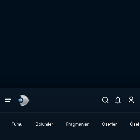
Arama
muhteşem ikili
ARAMA SONUÇLARI
Tümü
Bölümler
Fragmanlar
Özetler
Özel 
DİĞER SONUÇLAR