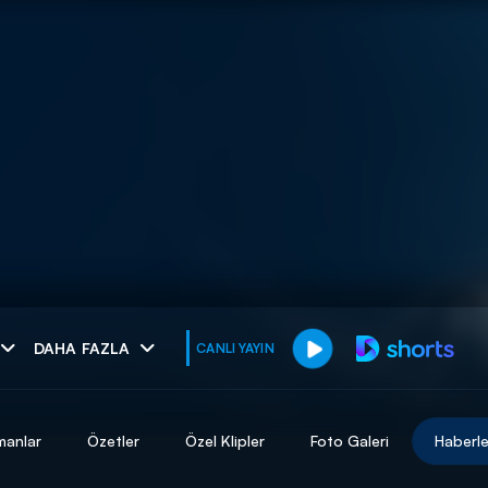
muhteşem ikili
DAHA FAZLA
CANLI YAYIN
I
manlar
Özetler
Özel Klipler
Foto Galeri
Haberle