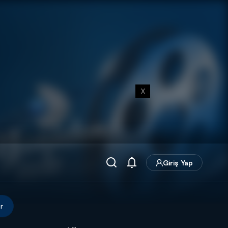
X
Giriş Yap
r