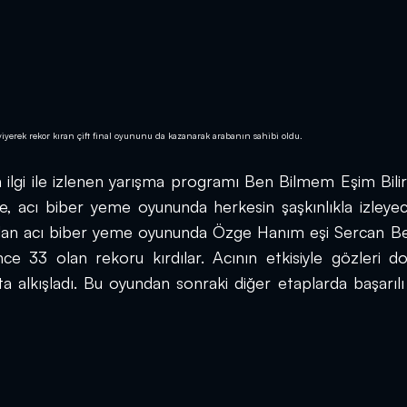
yerek rekor kıran çift final oyununu da kazanarak arabanın sahibi oldu.
n ilgi ile izlenen yarışma programı Ben Bilmem Eşim Bilir’
 acı biber yeme oyununda herkesin şaşkınlıkla izleyece
 olan acı biber yeme oyununda Özge Hanım eşi Sercan Bey
ce 33 olan rekoru kırdılar. Acının etkisiyle gözleri do
ta alkışladı. Bu oyundan sonraki diğer etaplarda başarılı 