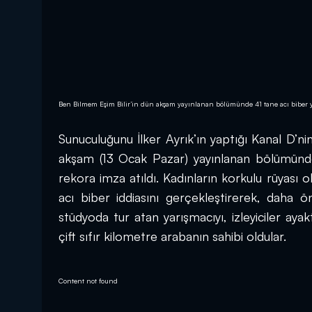
Ben Bilmem Eşim Bilir’in dün akşam yayınlanan bölümünde 41 tane acı biber yi
Sunuculuğunu İlker Ayrık’ın yaptığı Kanal D’ni
akşam (13 Ocak Pazar) yayınlanan bölümünde,
rekora imza atıldı. Kadınların korkulu rüyası
acı biber iddiasını gerçekleştirerek, daha ön
stüdyoda tur atan yarışmacıyı, izleyiciler ayak
çift sıfır kilometre arabanın sahibi oldular.
Content not found