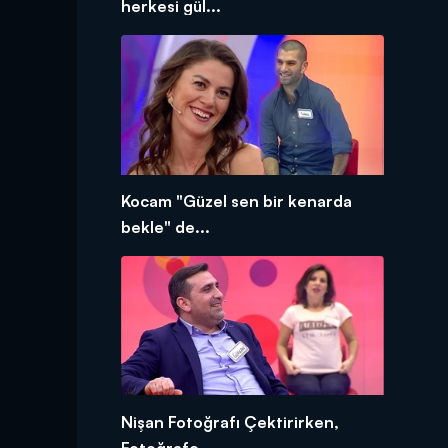
herkesi gül...
Kocam "Güzel sen bir kenarda
bekle" de...
Nişan Fotoğrafı Çektirirken,
Fotoğrafç...