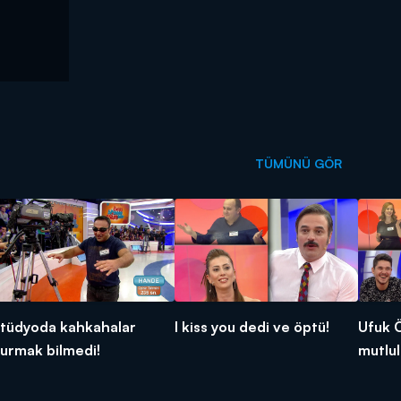
TÜMÜNÜ GÖR
tüdyoda kahkahalar
I kiss you dedi ve öptü!
Ufuk 
urmak bilmedi!
mutlul