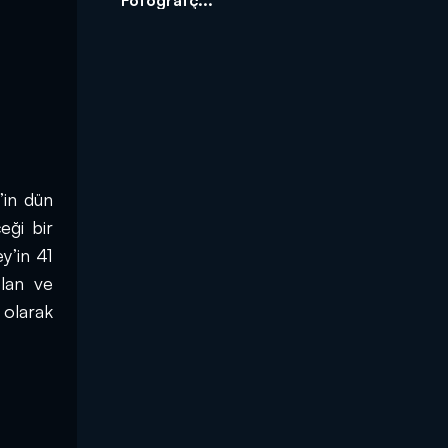
in dün 
ği bir 
’in 41 
lan ve 
olarak 