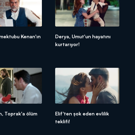
 mektubu Kenan'ın
Derya, Umut'un hayatını
kurtarıyor!
n, Toprak'a ölüm
Elif'ten şok eden evlilik
teklifi!