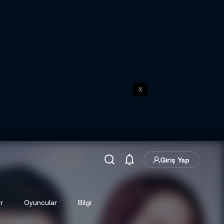
X
Giriş Yap
r
Oyuncular
Bilgi