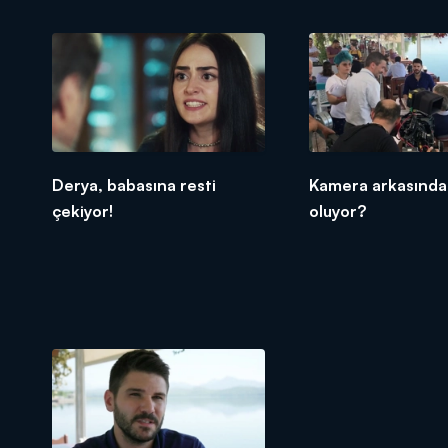
Derya, babasına resti
Kamera arkasında
çekiyor!
oluyor?