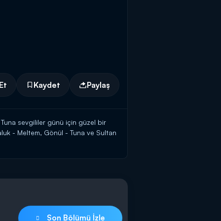
Et
Kaydet
Paylaş
Tuna sevgililer günü için güzel bir
luk - Meltem, Gönül - Tuna ve Sultan
smektedir.
 kutu bırakılır. Meltem kutuyu
yiye huzursuz olmuştur artık.
Son Bölümü İzle