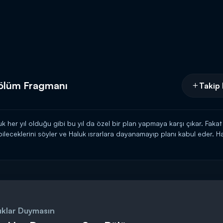
ölüm Fragmanı
Takip 
 her yıl olduğu gibi bu yıl da özel bir plan yapmaya karşı çıkar. Fakat 
eceklerini söyler ve Haluk ısrarlara dayanamayıp planı kabul eder. Ha
ayarladığı mekana gider. Ama Tuna'nın bulduğu mekanın yerinde yeller e
n gizemli kişi Gece, tacizlerini artırır. Meltem ve Haluk'un kapısına bir
hmin eder. Haluk ise kutuyu açması yönünde ısrarcıdır. Meltem iyiden i
 var? Haluk'un tepkisi ne olacak?
çarşamba 19.45'te Kanal D'de!
klar Duymasın