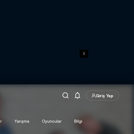
X
Giriş Yap
r
Yarışma
Oyuncular
Bilgi