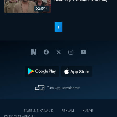
02:15:14
1
Tüm Uygulamalarımız
ENGELSİZ KANAL D
REKLAM
KÜNYE
İZLEYİCİ TEMSİLCİSİ