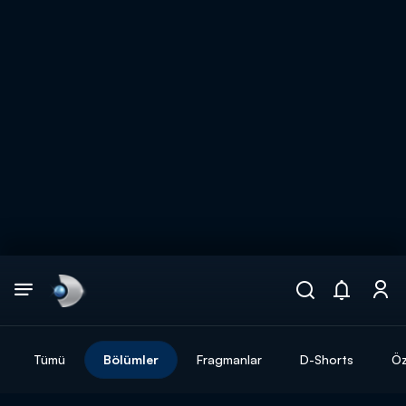
Arama
muhteşem ikili
ARAMA SONUÇLARI
Tümü
Bölümler
Fragmanlar
D-Shorts
Öz
DİĞER SONUÇLAR