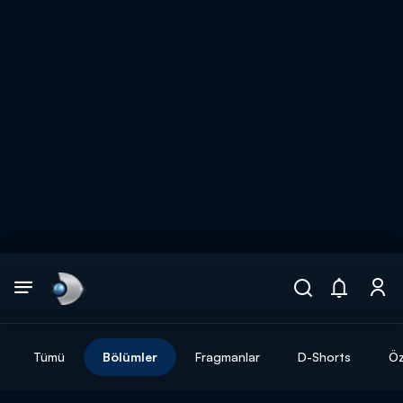
Arama
muhteşem ikili
ARAMA SONUÇLARI
Tümü
Bölümler
Fragmanlar
D-Shorts
Öz
DİĞER SONUÇLAR