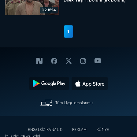
02:15:14
1
Tüm Uygulamalarımız
ENGELSİZ KANAL D
REKLAM
KÜNYE
İZLEYİCİ TEMSİLCİSİ