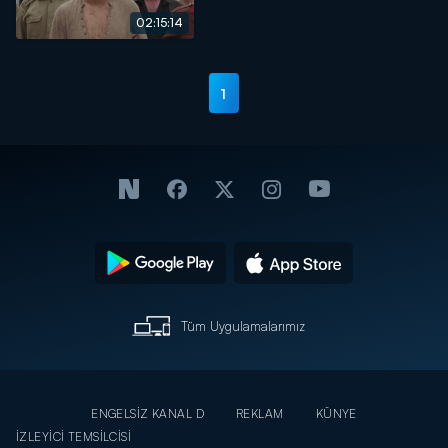
02:15:14
1
Tüm Uygulamalarımız
ENGELSİZ KANAL D
REKLAM
KÜNYE
İZLEYİCİ TEMSİLCİSİ