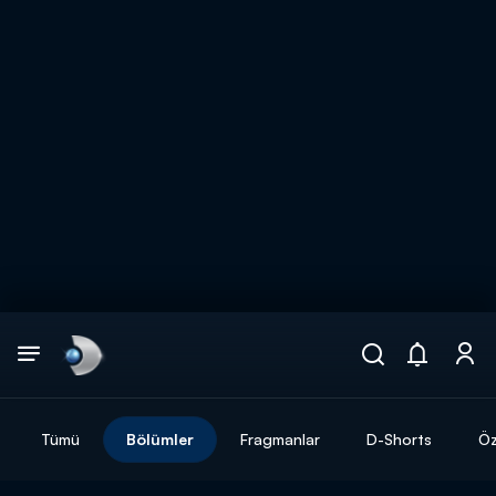
Arama
muhteşem ikili
ARAMA SONUÇLARI
Tümü
Bölümler
Fragmanlar
D-Shorts
Öz
DİĞER SONUÇLAR