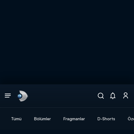
Arama
muhteşem ikili
ARAMA SONUÇLARI
Tümü
Bölümler
Fragmanlar
D-Shorts
Öze
DİĞER SONUÇLAR