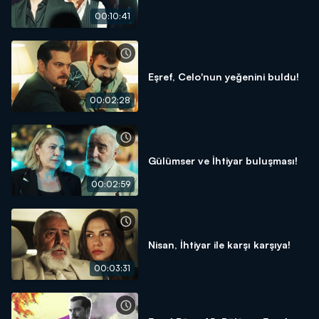
00:10:41
Eşref, Celo'nun yeğenini buldu!
00:02:28
Gülümser ve İhtiyar buluşması!
00:02:59
Nisan, İhtiyar ile karşı karşıya!
00:03:31