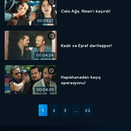
Celo Ağa, Nisan'ı kaçırdı!
00:09:27
Kadir ve Eşref dertleşiyor!
00:04:24
Hapishaneden kaçış
operasyonu!
00:04:09
1
2
3
...
22