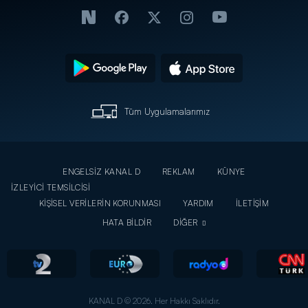
Tüm Uygulamalarımız
ENGELSİZ KANAL D
REKLAM
KÜNYE
İZLEYİCİ TEMSİLCİSİ
KİŞİSEL VERİLERİN KORUNMASI
YARDIM
İLETİŞİM
HATA BİLDİR
DİĞER
KANAL D © 2026. Her Hakkı Saklıdır.