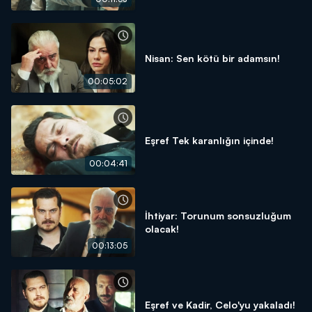
Nisan: Sen kötü bir adamsın!
00:05:02
Eşref Tek karanlığın içinde!
00:04:41
İhtiyar: Torunum sonsuzluğum
olacak!
00:13:05
Eşref ve Kadir, Celo'yu yakaladı!