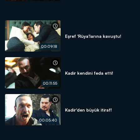
Eşref 'Rüya'larına kavuştu!
00:09:18
Kadir kendini feda etti!
00:11:55
Kadir'den büyük itiraf!
00:05:40