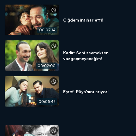
Çiğdem intihar etti!
00:07:14
Kadir: Seni sevmekten
vazgeçmeyeceğim!
00:02:00
Eşref, Rüya'sını arıyor!
00:05:43