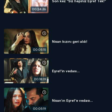
Son kez "Siz hepiniz Eşref Tek!"
00:24:36
Nisan kızını geri aldı!
00:05:15
Eşref'in vedası...
00:18:19
Nisan'ın Eşref'e vedası...
00:05:19