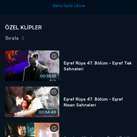
Eşref Rüya yeni bölümleriyle çarşamba akşamı 20.00'de
daha fazla oku
Kanal D'de!
ÖZEL KLİPLER
Sırala
Eşref Rüya 47. Bölüm - Eşref Tek
Sahneleri
00:55:53
Eşref Rüya 47. Bölüm - Eşref
Nisan Sahneleri
00:54:48