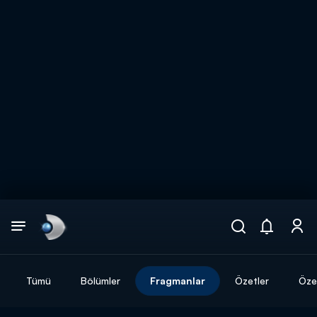
Arama
muhteşem ikili
ARAMA SONUÇLARI
Tümü
Bölümler
Fragmanlar
Özetler
Özel
DİĞER SONUÇLAR