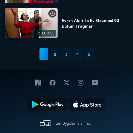
Evrim Akın ile Ev Gezmesi 93.
Bölüm Fragmanı
00:00:55
1
2
3
4
5
Tüm Uygulamalarımız