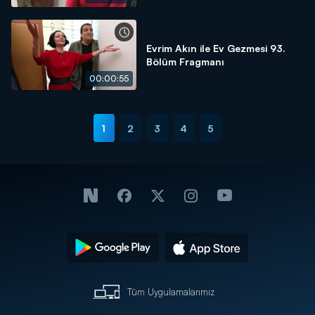
Evrim Akın ile Ev Gezmesi 93.
Bölüm Fragmanı
00:00:55
1
2
3
4
5
Tüm Uygulamalarımız