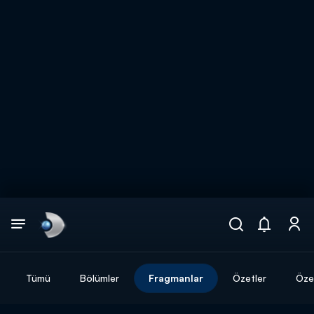
Arama
muhteşem ikili
ARAMA SONUÇLARI
Tümü
Bölümler
Fragmanlar
Özetler
Özel
DİĞER SONUÇLAR