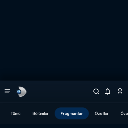
Arama
muhteşem ikili
ARAMA SONUÇLARI
Tümü
Bölümler
Fragmanlar
Özetler
Özel
DİĞER SONUÇLAR