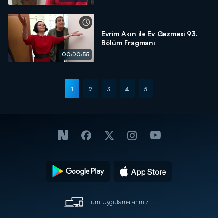
Evrim Akın ile Ev Gezmesi 93.
Bölüm Fragmanı
00:00:55
1
2
3
4
5
Tüm Uygulamalarımız