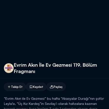
Evrim Akın İle Ev Gezmesi 119. Bölüm
Fragmanı
Takip Et
Kaydet
Paylaş
“Evrim Akın ile Ev Gezmesi” bu hafta “Akasyalar Durağı”nın şoför
Leyla’sı, “Üç Kız Kardeş”in Sevilay’ı olarak hafızalara kazınan
başarılı oyuncu Ayça İnci’nin 3 oda 1 salondan oluşan deniz