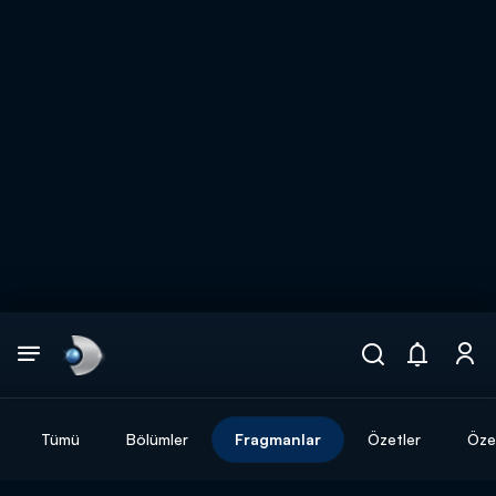
Arama
muhteşem ikili
ARAMA SONUÇLARI
Tümü
Bölümler
Fragmanlar
Özetler
Özel
DİĞER SONUÇLAR