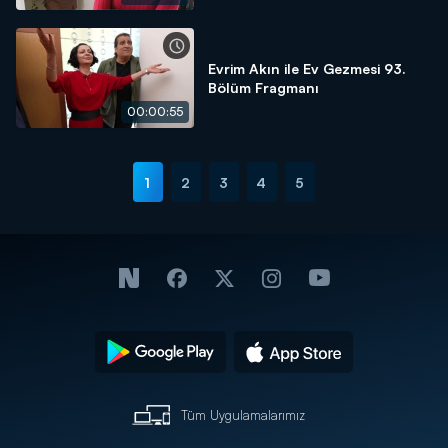
Evrim Akın ile Ev Gezmesi 93.
Bölüm Fragmanı
00:00:55
1
2
3
4
5
Tüm Uygulamalarımız