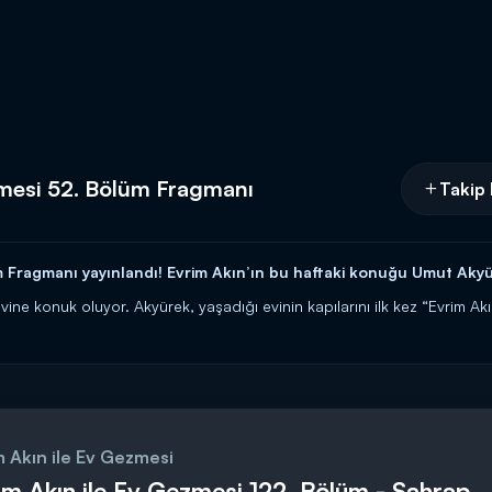
zmesi 52. Bölüm Fragmanı
Takip 
m Fragmanı yayınlandı! Evrim Akın’ın bu haftaki konuğu Umut Akyü
vine konuk oluyor. Akyürek, yaşadığı evinin kapılarını ilk kez “Evrim Ak
nü 13.00'da Kanal D'de!
m Akın ile Ev Gezmesi
im Akın ile Ev Gezmesi 122. Bölüm - Sahrap