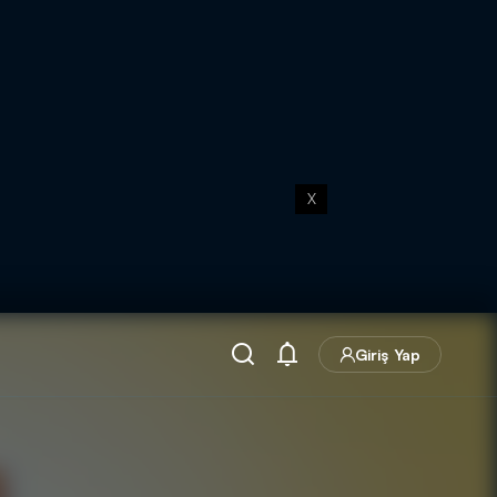
X
Giriş Yap