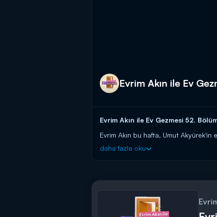
Evrim Akın ile Ev Ge
Evrim Akın ile Ev Gezmesi 52. Bölü
Evrim Akın bu hafta, Umut Akyürek'in e
daha fazla oku
Evrim Akın ile Ev Gezmesi Pazar gü
Evri
Evr