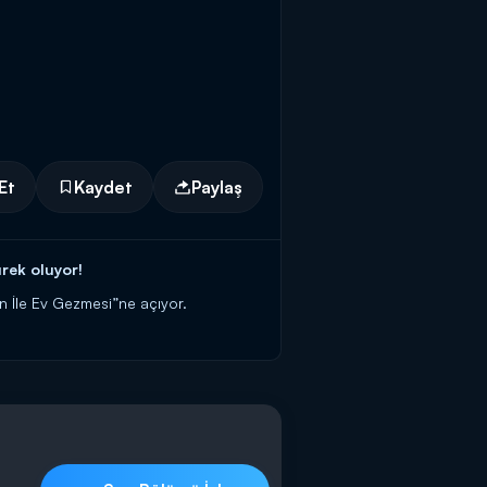
Et
Kaydet
Paylaş
rek oluyor!
ın İle Ev Gezmesi”ne açıyor.