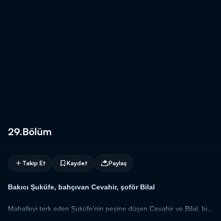
29.Bölüm
Takip Et
Kaydet
Paylaş
Bakıcı Şuküfe, bahçıvan Cevahir, şoför Bilal
Mahalleyi terk eden Şuküfe’nin peşine düşen Cevahir ve Bilal, bir
köşkte zengin ve yaşlı bir adamın bakıcılığını yapan Şuküfe’nin