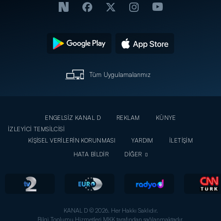
Tüm Uygulamalarımız
ENGELSİZ KANAL D
REKLAM
KÜNYE
İZLEYİCİ TEMSİLCİSİ
KİŞİSEL VERİLERİN KORUNMASI
YARDIM
İLETİŞİM
HATA BİLDİR
DİĞER
KANAL D © 2026. Her Hakkı Saklıdır.
Bilgi Toplumu Hizmetleri MKK tarafından sağlanmaktadır.